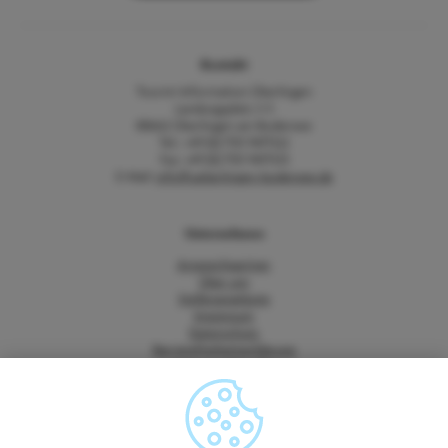
Kontakt
Tourist-Information Überlingen
Landungsplatz 3-5
88662 Überlingen am Bodensee
Tel.: +49 (0) 7551 9471522
Fax: +49 (0) 7551 9471535
E-Mail:
info@ueberlingen-bodensee.de
Unternehmen
Ansprechpartner
Über uns
Stellenangebote
Impressum
Datenschutz
Barrierefreiheitserklärung
Vertrag widerrufen
AGB