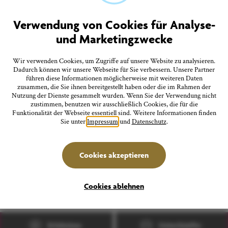
Quicklinks
Tourist-Information
Verwendung von Cookies für Analyse-
Prospekte bestellen
und Marketingzwecke
Onlineshop
Presseinformationen
Veranstaltungskalender
Wir verwenden Cookies, um Zugriffe auf unsere Website zu analysieren.
FAQ
Dadurch können wir unsere Webseite für Sie verbessern. Unsere Partner
führen diese Informationen möglicherweise mit weiteren Daten
zusammen, die Sie ihnen bereitgestellt haben oder die im Rahmen der
Nutzung der Dienste gesammelt wurden. Wenn Sie der Verwendung nicht
Folgen Sie uns
zustimmen, benutzen wir ausschließlich Cookies, die für die
Funktionalität der Webseite essentiell sind. Weitere Informationen finden
Sie unter
Impressum
und
Datenschutz
.
Stadtverwaltung Überlingen
Cookies akzeptieren
deutsch
english
français
italiano
Cookies ablehnen
Erlebnisse
Unterkünfte