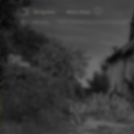
Navigation
Meine Reise
Alle Events
NABU und BUND: Die Gartenkids bauen Igeln ein