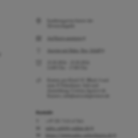
Insektengarten hinter der
Silvesterkapelle
Auf Karte anzeigen
Anreise mit Bahn, Bus, Schiff
r
23.10.2026
-
23.10.2026
15:00
Uhr
-
17:00
Uhr
Kosten: pro Kind 5 €. Mind. 4 und
max. 8 Teilnehmer. Info und
Anmeldung: Cristina Aguirre de
Kaysers, info@naturalxperience.de
Kontakt
+49 (0) 7551 67365
nabu_ueb@t-online.de
https://www.nabu-ueberlingen.de