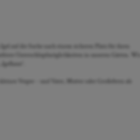
gel auf die Suche nach einem sicheren Platz für ihren
heltiere Unterschlupfmöglichkeiten in unseren Gärten. Wi
„Igelhaus“.
kleines Vesper – und Vater, Mutter oder Großeltern als