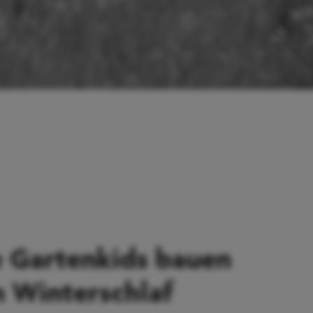
 Gartenkids bauen
n Winterschlaf