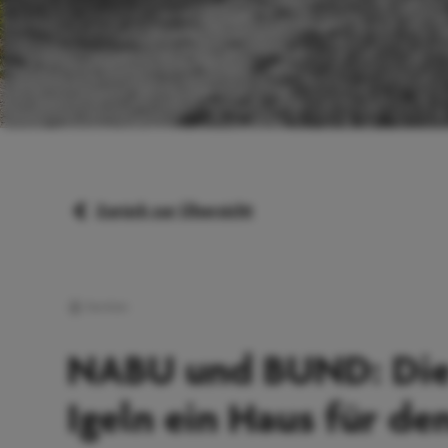
Zurück zur Übersicht
Familien
NABU und BUND: Die
Igeln ein Haus für de