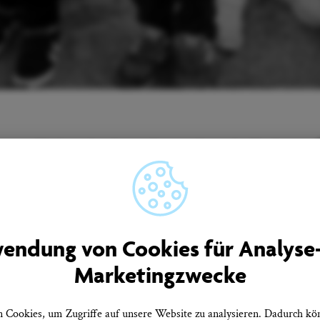
Unser Newsletter informiert Sie regelmäßig über
Neuigkeiten aus Überlingen.
men
Quicklinks
endung von Cookies für Analyse
rtner
Tourist-Information
Marketingzwecke
Prospekte bestellen
ebote
Onlineshop
Presseinformationen
tz
Veranstaltungskalender
Cookies, um Zugriffe auf unsere Website zu analysieren. Dadurch kö