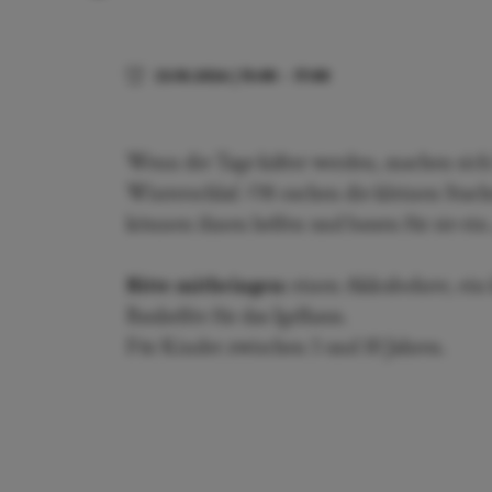
23.10.2026
|
15:00
–
17:00
Wenn die Tage kälter werden, machen sich I
Winterschlaf. Oft suchen die kleinen Stac
können ihnen helfen und bauen für sie ein 
Bitte mitbringen:
einen Akkubohrer, ein 
Bauhelfer für das Igelhaus.
Für Kinder zwischen 5 und 10 Jahren.