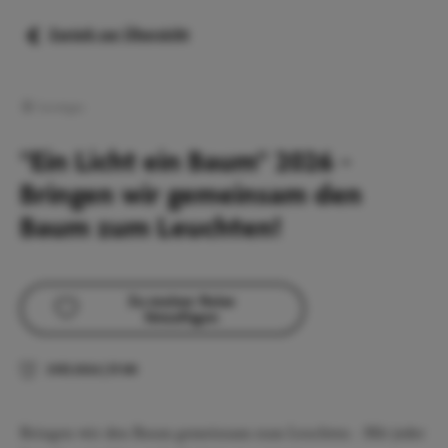
Zurück zur Übersicht
Sonstiges
"Ein Licht ein Baum" 2026 -
Bringen wir gemeinsam den
Baum zum Leuchten!
Zu meiner Reise
hinzufügen
29.11.2026
|
17:00
Bringen wir den Baum gemeinsam zum Leuchten - Mit jeder