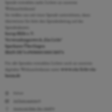
Spende erstrahlen mehr Lichter an unserem
Weihnachtsbaum!
Sie wollen uns mit einer Spende unterstützen, dann
überweisen Sie bitte den Spendenbetrag auf das
Spendenkonto:
Sorop-Hilfe e. V.
Verwendungszweck „Ein Licht“
Sparkasse Überlingen
IBAN: DE76 69050001 0001 110576
Für alle Spenden erstrahlen Lichter auch an unserem
digitalen Weihnachtsbaum unter
www.ein-licht-ein-
baum.de
Hofstatt
Auf Karte anzeigen
Anreise mit Bahn, Bus, Schiff