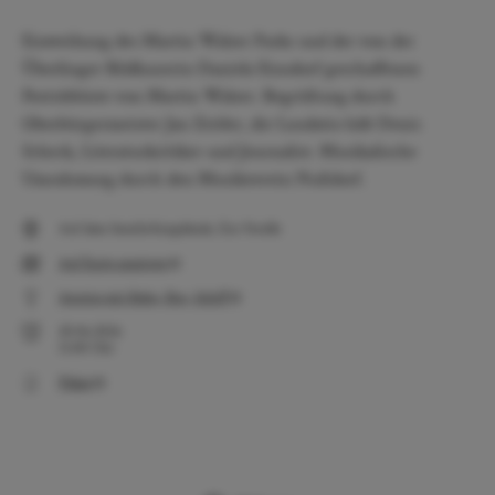
Einweihung des Martin Walser Parks und der von der
Überlinger Bildhauerin Daniela Einsdorf geschaffenen
Porträtbüste von Martin Walser. Begrüßung durch
Oberbürgermeister Jan Zeitler, die Laudatio hält Denis
Scheck, Literaturkritiker und Journalist. Musikalische
Umrahmung durch den Musikverein Nußdorf.
Auf dem Seeuferfestgelände, Zur Forelle
Auf Karte anzeigen
Anreise mit Bahn, Bus, Schiff
20.06.2026
11:00
Uhr
Plakat