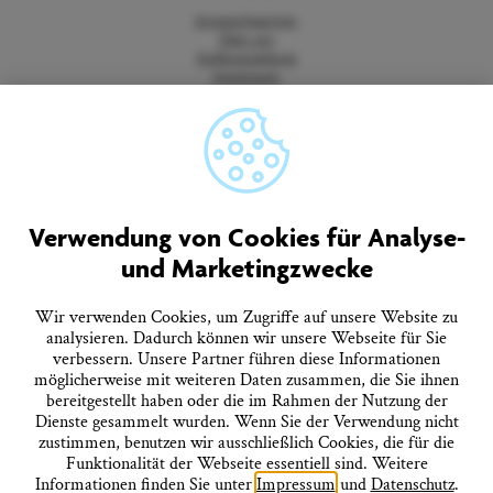
Ansprechpartner
Über uns
Stellenangebote
Impressum
Datenschutz
Barrierefreiheitserklärung
Vertrag widerrufen
AGB
Quicklinks
Verwendung von Cookies für Analyse-
und Marketingzwecke
Tourist-Information
Prospekte bestellen
Onlineshop
Wir verwenden Cookies, um Zugriffe auf unsere Website zu
Presseinformationen
analysieren. Dadurch können wir unsere Webseite für Sie
Veranstaltungskalender
FAQ
verbessern. Unsere Partner führen diese Informationen
möglicherweise mit weiteren Daten zusammen, die Sie ihnen
bereitgestellt haben oder die im Rahmen der Nutzung der
Dienste gesammelt wurden. Wenn Sie der Verwendung nicht
Folgen Sie uns
zustimmen, benutzen wir ausschließlich Cookies, die für die
Funktionalität der Webseite essentiell sind. Weitere
Informationen finden Sie unter
Impressum
und
Datenschutz
.