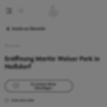
Zurück zur Übersicht
Sonstiges
Eröffnung Martin Walser Park in
Nußdorf
Zu meiner Reise
hinzufügen
20.06.2026
|
11:00