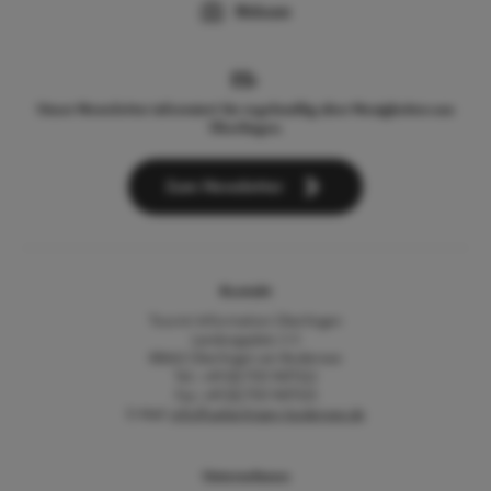
Webcam
Unser Newsletter informiert Sie regelmäßig über Neuigkeiten aus
Überlingen.
Zum Newsletter
Kontakt
Tourist-Information Überlingen
Landungsplatz 3-5
88662 Überlingen am Bodensee
Tel.: +49 (0) 7551 9471522
Fax: +49 (0) 7551 9471535
E-Mail:
info@ueberlingen-bodensee.de
Unternehmen