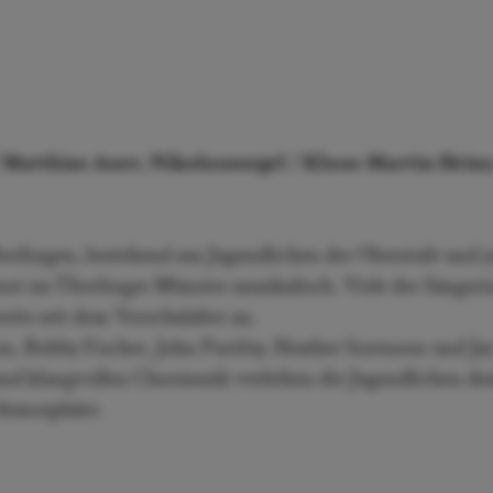
/
Matthias Auer, Nikolausorgel /
Klaus-Martin Heinz
erlingen, bestehend aus Jugendlichen der Oberstufe und 
nst im Überlinger Münster musikalisch. Viele der Sänger
its seit dem Vorschulalter an.
n, Bobby Fischer, John Purifoy, Heather Sorenson und Ja
und klangvollen Chormusik verleihen die Jugendlichen d
 Atmosphäre.