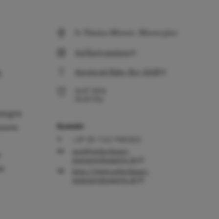
St. Nikolaus Münster, Münsterplatz
Auf Karte anzeigen
,
Anreise mit Bahn, Bus, Schiff
26.07.2026
10:30
Uhr
jungen
innen
Kontakt
+49 (0) 7551 9485022
mail@ueberlinger-
y
muensterkonzerte.de
em
http://www.ueberlinger-
muensterkonzerte.de