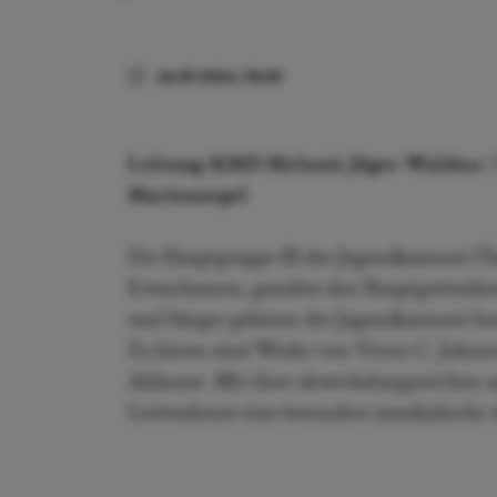
26.07.2026
|
10:30
Leitung: KMD Melanie Jäger-Waldau 
Marienorgel
Die Hauptgruppe III der Jugendkantorei Üb
Erwachsenen, gestaltet den Hauptgottesdie
und Sänger gehören der Jugendkantorei bere
Zu hören sind Werke von Victor C. Johnso
Althouse. Mit ihrer abwechslungsreichen 
Gottesdienst eine besondere musikalische