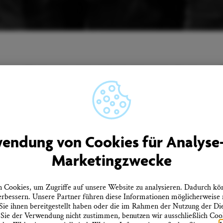
Unser Newsletter informiert Sie regelmäßig über
Neuigkeiten aus Überlingen.
men
Quicklinks
endung von Cookies für Analyse
rtner
Tourist-Information
Marketingzwecke
Prospekte bestellen
ebote
Onlineshop
Presseinformationen
tz
Veranstaltungskalender
Cookies, um Zugriffe auf unsere Website zu analysieren. Dadurch kö
heitserklärung
FAQ
erbessern. Unsere Partner führen diese Informationen möglicherweise
errufen
ie ihnen bereitgestellt haben oder die im Rahmen der Nutzung der D
ie der Verwendung nicht zustimmen, benutzen wir ausschließlich Cooki