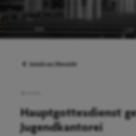
Zurück zur Übersicht
Konzerte
Hauptgottesdienst ge
Jugendkantorei