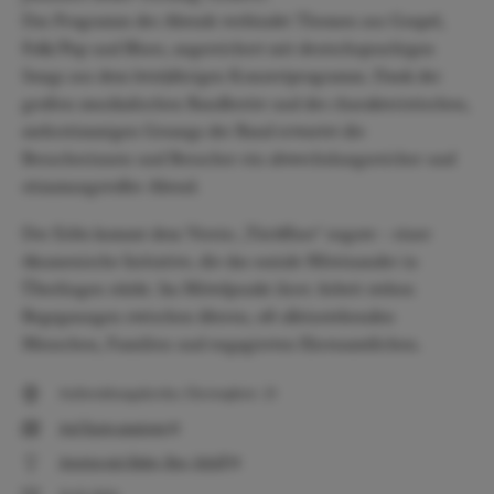
Das Programm des Abends verbindet Themen aus Gospel,
Folk/Pop und Blues, angereichert mit deutschsprachigen
Songs aus dem letztjährigen Konzertprogramm. Dank der
großen musikalischen Bandbreite und des charakteristischen,
mehrstimmigen Gesangs der Band erwartet die
Besucherinnen und Besucher ein abwechslungsreicher und
stimmungsvoller Abend.
Der Erlös kommt dem Verein „Türöffner“ zugute – einer
ökumenische Initiative, die das soziale Miteinander in
Überlingen stärkt. Im Mittelpunkt ihrer Arbeit stehen
Begegnungen zwischen älteren, oft alleinstehenden
Menschen, Familien und engagierten Ehrenamtlichen.
Auferstehungskirche, Christophstr. 23
Auf Karte anzeigen
Anreise mit Bahn, Bus, Schiff