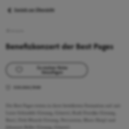
Zurück zur Übersicht
Konzerte
Benefizkonzert der Best Pages
Zu meiner Reise
hinzufügen
21.03.2026
|
19:00
Die Best Pages treten in ihrer bewährten Formation auf: mit
Luise Schindele (Gesang, Gitarre), Rudi Durejka (Gesang,
Bass), Dirk Munck (Gesang, Percussion, Blues-Harp) und
Johannes Beller (Gesang, Gitarre).