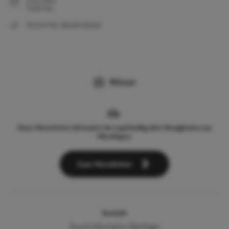
21.03.2026
19:00
Uhr
Eintritt frei, Spende erbeten!
Webcam
Unser Newsletter informiert Sie regelmäßig über Neuigkeiten aus
Überlingen.
Zum Newsletter
Kontakt
Tourist-Information Überlingen