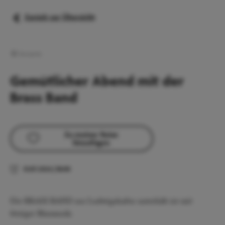
Zurück zur Übersicht
Konzerte
Gemütlicher Abend mit der
Brass Band
Zu meiner Reise
hinzufügen
31.07.2026
|
18:00
Die BRASS BAND aus Ludwigshafen unterhält sie mit
fetziger Blasmusik.