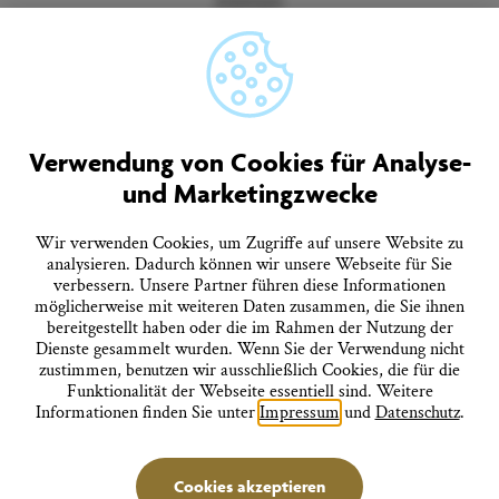
Datenschutz
Barrierefreiheitserklärung
Vertrag widerrufen
AGB
Quicklinks
Verwendung von Cookies für Analyse-
und Marketingzwecke
Tourist-Information
Prospekte bestellen
Onlineshop
Wir verwenden Cookies, um Zugriffe auf unsere Website zu
Presseinformationen
analysieren. Dadurch können wir unsere Webseite für Sie
Veranstaltungskalender
verbessern. Unsere Partner führen diese Informationen
FAQ
möglicherweise mit weiteren Daten zusammen, die Sie ihnen
bereitgestellt haben oder die im Rahmen der Nutzung der
Dienste gesammelt wurden. Wenn Sie der Verwendung nicht
Folgen Sie uns
zustimmen, benutzen wir ausschließlich Cookies, die für die
Funktionalität der Webseite essentiell sind. Weitere
Informationen finden Sie unter
Impressum
und
Datenschutz
.
Stadtverwaltung Überlingen
Cookies akzeptieren