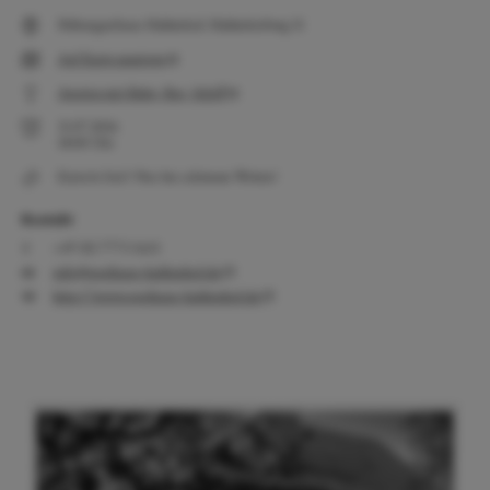
Höhengasthaus Haldenhof, Haldenhofweg 51
Auf Karte anzeigen
Anreise mit Bahn, Bus, Schiff
31.07.2026
18:00
Uhr
Eintritt frei!! Nur bei schönem Wetter!
Kontakt
+49 (0) 7773 5613
info@gasthaus-haldenhof.de
http://www.gasthaus-haldenhof.de