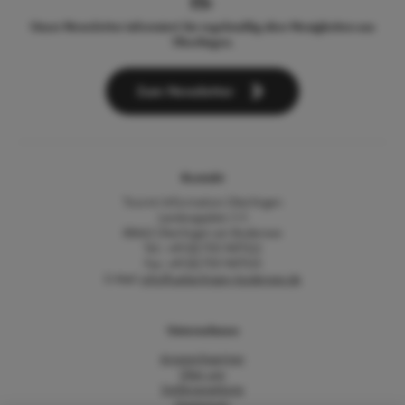
Unser Newsletter informiert Sie regelmäßig über Neuigkeiten aus
Überlingen.
Zum Newsletter
Kontakt
Tourist-Information Überlingen
Landungsplatz 3-5
88662 Überlingen am Bodensee
Tel.: +49 (0) 7551 9471522
Fax: +49 (0) 7551 9471535
E-Mail:
info@ueberlingen-bodensee.de
Unternehmen
Ansprechpartner
Über uns
Stellenangebote
Impressum