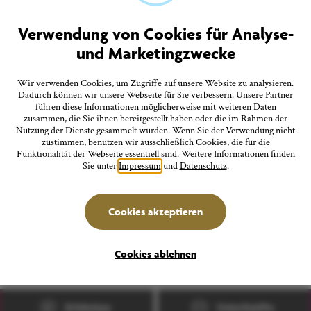
Quicklinks
Tourist-Information
Verwendung von Cookies für Analyse-
Prospekte bestellen
und Marketingzwecke
Onlineshop
Presseinformationen
Veranstaltungskalender
Wir verwenden Cookies, um Zugriffe auf unsere Website zu analysieren.
FAQ
Dadurch können wir unsere Webseite für Sie verbessern. Unsere Partner
führen diese Informationen möglicherweise mit weiteren Daten
zusammen, die Sie ihnen bereitgestellt haben oder die im Rahmen der
Nutzung der Dienste gesammelt wurden. Wenn Sie der Verwendung nicht
Folgen Sie uns
zustimmen, benutzen wir ausschließlich Cookies, die für die
Funktionalität der Webseite essentiell sind. Weitere Informationen finden
Sie unter
Impressum
und
Datenschutz
.
Stadtverwaltung Überlingen
Cookies akzeptieren
deutsch
english
français
italiano
Cookies ablehnen
Erlebnisse
Unterkünfte