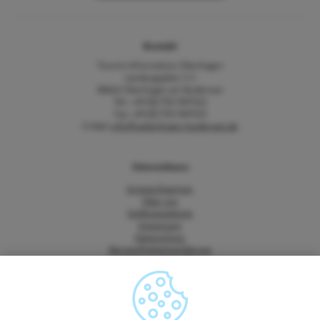
Kontakt
Tourist-Information Überlingen
Landungsplatz 3-5
88662 Überlingen am Bodensee
Tel.: +49 (0) 7551 9471522
Fax: +49 (0) 7551 9471535
E-Mail:
info@ueberlingen-bodensee.de
Unternehmen
Ansprechpartner
Über uns
Stellenangebote
Impressum
Datenschutz
Barrierefreiheitserklärung
Vertrag widerrufen
AGB