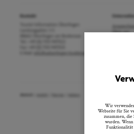
Kontakt
Unterneh
Tourist-Information Überlingen
Ansprechpa
Landungsplatz 3-5
Über uns
88662 Überlingen am Bodensee
Stellenang
Tel.: +49 (0) 7551 9471522
Impressum
Fax: +49 (0) 7551 9471535
Datenschu
E-Mail:
info@ueberlingen-bodensee.de
Barrierefrei
Vertrag wid
AGB
Verw
deutsch
english
français
italiano
Wir verwenden 
Webseite für Sie v
zusammen, die S
wurden. Wenn S
Funktionalität