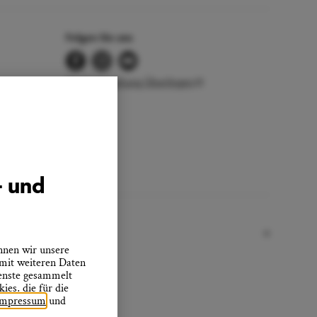
Folgen Sie uns
Stadtverwaltung Überlingen
- und
nnen wir unsere
 mit weiteren Daten
ienste gesammelt
es, die für die
Impressum
und