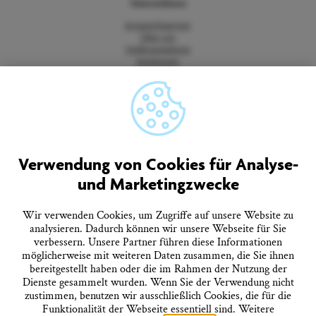
Unternehmen
Ansprechpartner
Über uns
Stellenangebote
Impressum
Datenschutz
Barrierefreiheitserklärung
Vertrag widerrufen
AGB
Quicklinks
Verwendung von Cookies für Analyse-
und Marketingzwecke
Tourist-Information
Prospekte bestellen
Onlineshop
Wir verwenden Cookies, um Zugriffe auf unsere Website zu
Presseinformationen
analysieren. Dadurch können wir unsere Webseite für Sie
Veranstaltungskalender
verbessern. Unsere Partner führen diese Informationen
FAQ
möglicherweise mit weiteren Daten zusammen, die Sie ihnen
bereitgestellt haben oder die im Rahmen der Nutzung der
Dienste gesammelt wurden. Wenn Sie der Verwendung nicht
Folgen Sie uns
zustimmen, benutzen wir ausschließlich Cookies, die für die
Funktionalität der Webseite essentiell sind. Weitere