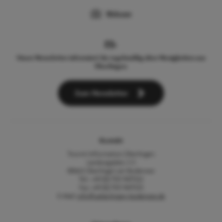
Webcam
Unser Newsletter informiert Sie regelmäßig über Neuigkeiten aus
Überlingen.
Zum Newsletter
Kontakt
Tourist-Information Überlingen
Landungsplatz 3-5
88662 Überlingen am Bodensee
Tel.: +49 (0) 7551 9471522
Fax: +49 (0) 7551 9471535
E-Mail:
info@ueberlingen-bodensee.de