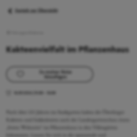
Zurück zur Übersicht
Führungen/Erlebnisse
Kakteenvielfalt im Pflanzenhaus
Zu meiner Reise
hinzufügen
16.09.2026
|
15:00
–
16:00
Nach über 125 Jahren im Stadtgarten haben die Überlinger
Kakteen und Sukkulenten nach der Landesgartenschau einen
„festen Wohnsitz“ im Pflanzenhaus in den Villengärten
bekommen. Lassen Sie sich in die spannende und