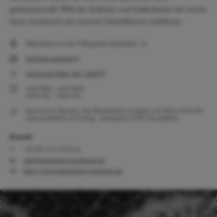
geheimnisvolle Welt der Kakteen und Sukkulenten bei einem
losen Austausch mit unseren Gästeführern entführen.
Pflanzenhaus in den Villengärten, Bahnhofstr. 23
Auf Karte anzeigen
Anreise mit Bahn, Bus, Schiff
16.09.2026
-
16.09.2026
15:00
Uhr
-
16:00
Uhr
Eintritt frei! Hinweis: Das Pflanzenhaus ist täglich von 08 bis 16:30 Uhr
sowie zusätzlich von Freitag - Sonntag bis 20:00 Uhr geöffnet.
Kontakt
+49 (0) 7551 9471522
info@ueberlingen-bodensee.de
http://www.ueberlingen-bodensee.de