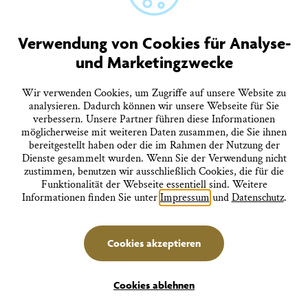
Quicklinks
Verwendung von Cookies für Analyse-
und Marketingzwecke
Tourist-Information
Prospekte bestellen
Onlineshop
Wir verwenden Cookies, um Zugriffe auf unsere Website zu
Presseinformationen
analysieren. Dadurch können wir unsere Webseite für Sie
Veranstaltungskalender
verbessern. Unsere Partner führen diese Informationen
FAQ
möglicherweise mit weiteren Daten zusammen, die Sie ihnen
bereitgestellt haben oder die im Rahmen der Nutzung der
Dienste gesammelt wurden. Wenn Sie der Verwendung nicht
Folgen Sie uns
zustimmen, benutzen wir ausschließlich Cookies, die für die
Funktionalität der Webseite essentiell sind. Weitere
Informationen finden Sie unter
Impressum
und
Datenschutz
.
Stadtverwaltung Überlingen
Cookies akzeptieren
deutsch
english
français
italiano
Cookies ablehnen
Erlebnisse
Unterkünfte