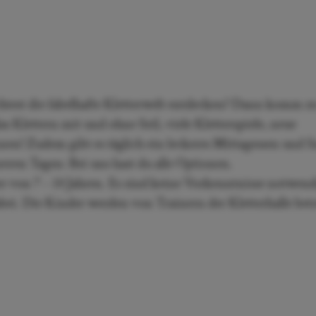
test die fabelhafte Kletterwelt entdecken? Dann komm zu
Klettern mit und ohne Seil, viele Kletterspiele, neue
en! Zudem gibt es täglich ein leckeres Mittagessen und 
ren Tagen: Bei uns hast du alle Optionen.
er von 7 – 14 Jahren. Es sind keine Vorkenntnisse notwend
bei. Die Kinder werden von Trainern der Kletterhalle betr