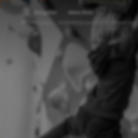
Navigation
Meine Reise
Alle Events
Familienferienprogramm: In der Volksbank Vertica