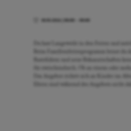
30.10.2026
|
00:00
–
00:00
Du hast Langeweile in den Ferien und möch
Beim Familienferienprogramm lernst du das 
Bastelideen und neue Bekanntschaften kenn
für zwischendurch. Ob an einem oder mehre
Das Angebot richtet sich an Kinder im Alt
Eltern sind während des Angebots nicht da