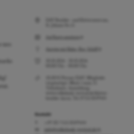
DAV Boulder- und Kletterzentrum,
St. Johann Str.15
Auf Karte anzeigen
 uns:
Anreise mit Bahn, Bus, Schiff
Snacks
30.10.2026
-
30.10.2026
00:00
Uhr
-
00:00
Uhr
ig!
50,00 €/Person (DAV-Mitglieder
vergünstigt). Mind. 5 max. 15
eut.
Teilnehmer. Anmeldung:
www.volksbank-vertical.de/kletter-
boulder-kurse, Tel. 07551 8349444
Kontakt
+49 (0) 7551 8349444
info@volksbank-vertical.de