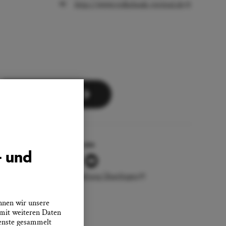
http://www.volksbank-vertical.de
Zum Newsletter
Folgen Sie uns
- und
Stadtverwaltung Überlingen
nnen wir unsere
 mit weiteren Daten
ienste gesammelt