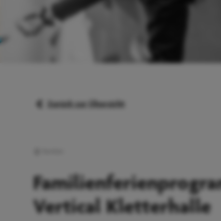
Zurück zur Übersicht
Familien
Familienferienprogr
Vertical Kletterhalle