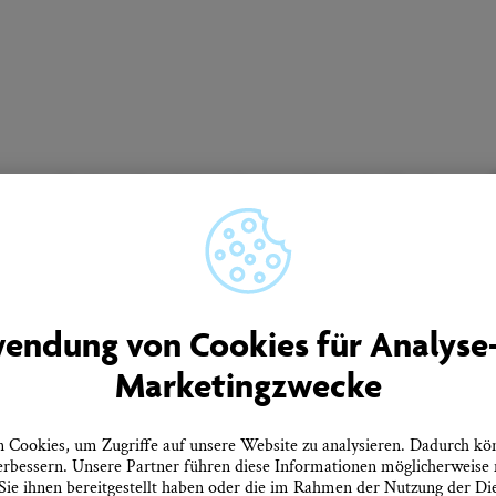
Unser Newsletter informiert Sie regelmäßig über
Neuigkeiten aus Überlingen.
men
Quicklinks
endung von Cookies für Analyse
rtner
Tourist-Information
Marketingzwecke
Prospekte bestellen
ebote
Onlineshop
Presseinformationen
tz
Veranstaltungskalender
Cookies, um Zugriffe auf unsere Website zu analysieren. Dadurch kö
heitserklärung
FAQ
erbessern. Unsere Partner führen diese Informationen möglicherweise
errufen
ie ihnen bereitgestellt haben oder die im Rahmen der Nutzung der D