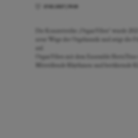
27.02.2027
|
19:30
Die Konzertreihe „OrganVibes“ wurde 2023 v
neue Wege der Orgelmusik und zeigt die Fü
auf.
OrganVibes mit dem Ensemble HertzTöne 
Mitreißende Rhythmen und berührende Kl