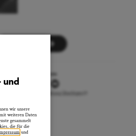
Zum Newsletter
Folgen Sie uns
- und
Stadtverwaltung Überlingen
nnen wir unsere
 mit weiteren Daten
ienste gesammelt
es, die für die
Impressum
und