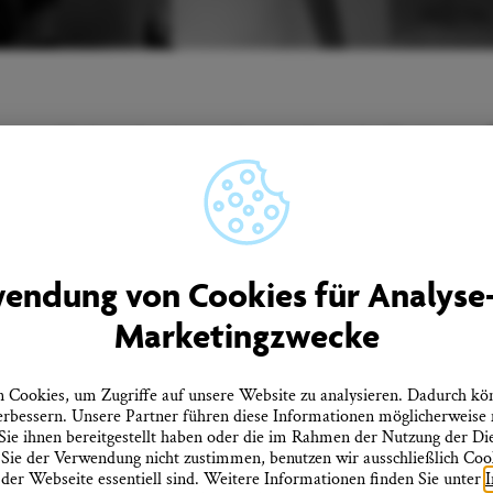
Unser Newsletter informiert Sie regelmäßig über
Neuigkeiten aus Überlingen.
men
Quicklinks
endung von Cookies für Analyse
rtner
Tourist-Information
Marketingzwecke
Prospekte bestellen
ebote
Onlineshop
Presseinformationen
tz
Veranstaltungskalender
Cookies, um Zugriffe auf unsere Website zu analysieren. Dadurch kö
heitserklärung
FAQ
erbessern. Unsere Partner führen diese Informationen möglicherweise
errufen
ie ihnen bereitgestellt haben oder die im Rahmen der Nutzung der D
ie der Verwendung nicht zustimmen, benutzen wir ausschließlich Cooki
 der Webseite essentiell sind. Weitere Informationen finden Sie unter