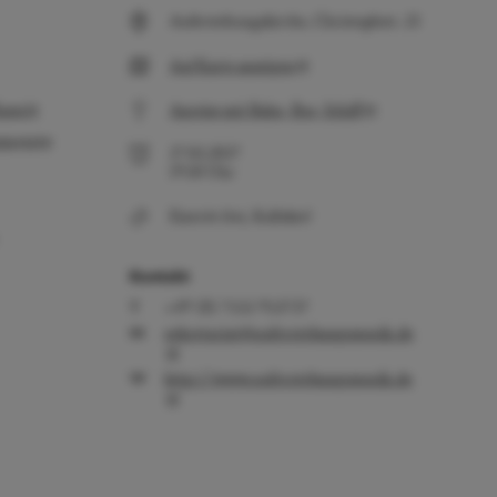
Auferstehungskirche, Christophstr. 23
Auf Karte anzeigen
damit
Anreise mit Bahn, Bus, Schiff
umente
27.02.2027
19:30
Uhr
Eintritt frei, Kollekte!
Kontakt
+49 (0) 7551 953737
sekretariat@auferstehungsmusik.de
http://www.auferstehungsmusik.de