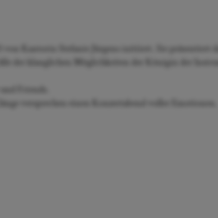
on Kantorin Stefanie Jürgens initiiert. Sie präsentiert 
lle der klanglichen Möglichkeiten der Königin der Instr
und Friends.
änge versprechen einen Konzertabend voller Emotionen.