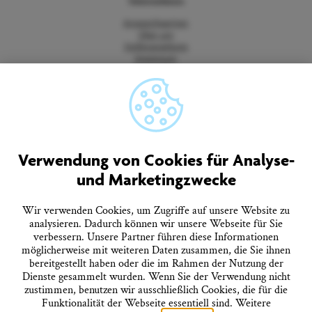
Unternehmen
Ansprechpartner
Über uns
Stellenangebote
Impressum
Datenschutz
Barrierefreiheitserklärung
Vertrag widerrufen
AGB
Quicklinks
Verwendung von Cookies für Analyse-
und Marketingzwecke
Tourist-Information
Prospekte bestellen
Onlineshop
Wir verwenden Cookies, um Zugriffe auf unsere Website zu
Presseinformationen
analysieren. Dadurch können wir unsere Webseite für Sie
Veranstaltungskalender
verbessern. Unsere Partner führen diese Informationen
FAQ
möglicherweise mit weiteren Daten zusammen, die Sie ihnen
bereitgestellt haben oder die im Rahmen der Nutzung der
Dienste gesammelt wurden. Wenn Sie der Verwendung nicht
Folgen Sie uns
zustimmen, benutzen wir ausschließlich Cookies, die für die
Funktionalität der Webseite essentiell sind. Weitere