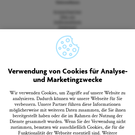
Unternehmen
Ansprechpartner
Über uns
Stellenangebote
Impressum
Datenschutz
Barrierefreiheitserklärung
Vertrag widerrufen
AGB
Quicklinks
Verwendung von Cookies für Analyse-
und Marketingzwecke
Tourist-Information
Prospekte bestellen
Onlineshop
Wir verwenden Cookies, um Zugriffe auf unsere Website zu
Presseinformationen
analysieren. Dadurch können wir unsere Webseite für Sie
Veranstaltungskalender
verbessern. Unsere Partner führen diese Informationen
FAQ
möglicherweise mit weiteren Daten zusammen, die Sie ihnen
bereitgestellt haben oder die im Rahmen der Nutzung der
Dienste gesammelt wurden. Wenn Sie der Verwendung nicht
Folgen Sie uns
zustimmen, benutzen wir ausschließlich Cookies, die für die
Funktionalität der Webseite essentiell sind. Weitere