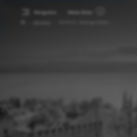
Navigation
Meine Reise
Alle Events
ÜB ON ICE - Überlinger Eisbahn