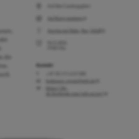
Auf dem Landungsplatz
Auf Karte anzeigen
ente,
Anreise mit Bahn, Bus, Schiff
det
06.11.2026
s
19:00
Uhr
m die
ten.
Kontakt
nsch
+49 (0) 171 6237388
bodensee_event@web.de
https://de-
de.facebook.com/ueb.on.ice/