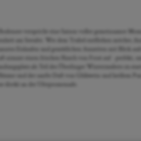
 Bodensee verspricht eine Saison voller gemeinsamer Mom
senheit am Seeufer. Wer dem Trubel entfliehen möchte, fin
spanntes Eislaufen und gemütlichen Auszeiten mit Blick auf
ft nimmt einen frischen Hauch von Frost auf - perfekt, u
dungsplatz als Teil des Überlinger Winterzaubers zu star
te Bäume und der sanfte Duft von Glühwein und heißem Pu
se direkt an der Uferpromenade.