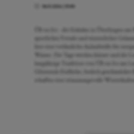
06.11.2026
|
19:00
ÜB on Ice - die Eisbahn in Überlingen am
sportlicher Freude und winterlicher Gelas
hier eine verlässliche Anlaufstelle für ent
Wasser. Die Tage werden kürzer und die Lu
langjährige Tradition von ÜB on Ice am Lan
Glitzernde Eisfläche, festlich geschmück
schaffen eine stimmungsvolle Winterkulis