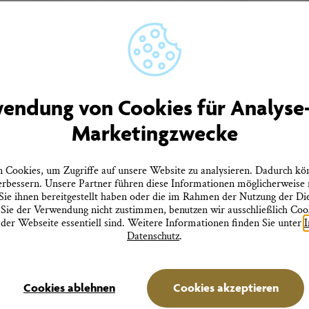
Unser Newsletter informiert Sie regelmäßig über
Neuigkeiten aus Überlingen.
men
Quicklinks
endung von Cookies für Analyse
rtner
Tourist-Information
Marketingzwecke
Prospekte bestellen
ebote
Onlineshop
Presseinformationen
tz
Veranstaltungskalender
Cookies, um Zugriffe auf unsere Website zu analysieren. Dadurch kö
heitserklärung
FAQ
erbessern. Unsere Partner führen diese Informationen möglicherweise
errufen
ie ihnen bereitgestellt haben oder die im Rahmen der Nutzung der D
ie der Verwendung nicht zustimmen, benutzen wir ausschließlich Cooki
 der Webseite essentiell sind. Weitere Informationen finden Sie unter
Datenschutz
.
Cookies ablehnen
Cookies akzeptieren