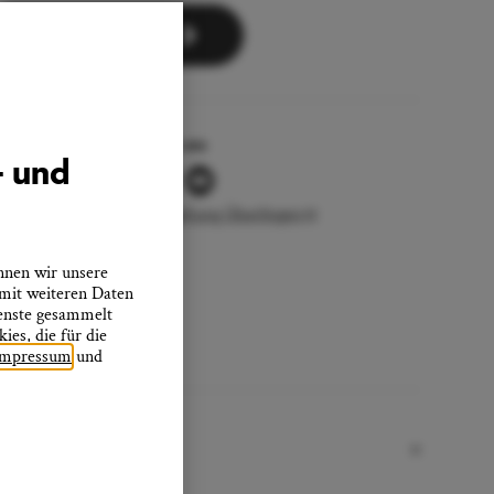
Zum Newsletter
Folgen Sie uns
- und
Stadtverwaltung Überlingen
nnen wir unsere
 mit weiteren Daten
ienste gesammelt
es, die für die
Impressum
und