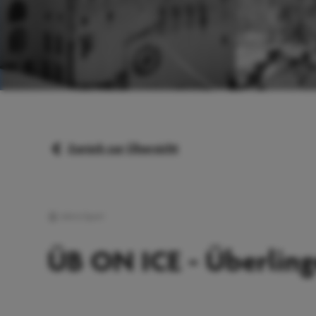
Zurück zur Übersicht
Aktiv/Sport
ÜB ON ICE - Überling