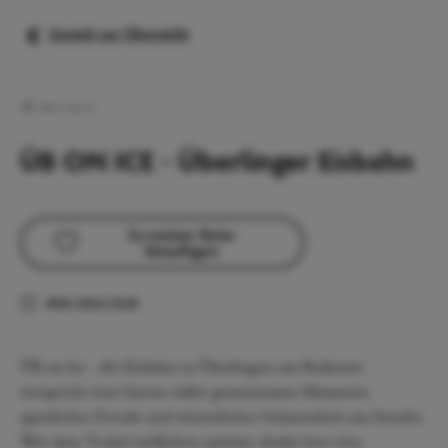
Zurück zur Übersicht
Aktiv/Sport
ÜB ON ICE - Überlinger Eisbahn
Zu meiner Reise
hinzufügen
09.12.2026
|
13:30
ÜB on Ice - die Eisbahn in Überlingen am Bodensee
verspricht eine Saison voller gemeinsamer Momente,
sportlicher Freude und winterlicher Gelassenheit am Seeufer.
Wer dem Trubel entfliehen möchte, findet hier eine