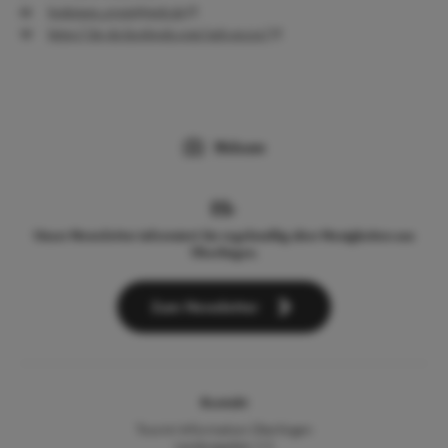
bodensee_event@web.de
https://de-de.facebook.com/ueb.on.ice/
Webcam
Unser Newsletter informiert Sie regelmäßig über Neuigkeiten aus
Überlingen.
Zum Newsletter
Kontakt
Tourist-Information Überlingen
Landungsplatz 3-5