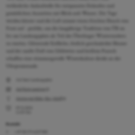
verlässliche Anlaufstelle für entspanntes Eislaufen und
gemütlichen Auszeiten mit Blick aufs Wasser. Die Tage
werden kürzer und die Luft nimmt einen frischen Hauch von
Frost auf - perfekt, um die langjährige Tradition von ÜB on
Ice am Landungsplatz als Teil des Überlinger Winterzaubers
zu starten. Glitzernde Eisfläche, festlich geschmückte Bäume
und der sanfte Duft von Glühwein und heißem Punsch
schaffen eine stimmungsvolle Winterkulisse direkt an der
Uferpromenade.
Auf dem Landungsplatz
Auf Karte anzeigen
Anreise mit Bahn, Bus, Schiff
09.12.2026
13:30
Uhr
Kontakt
+49 (0) 171 6237388