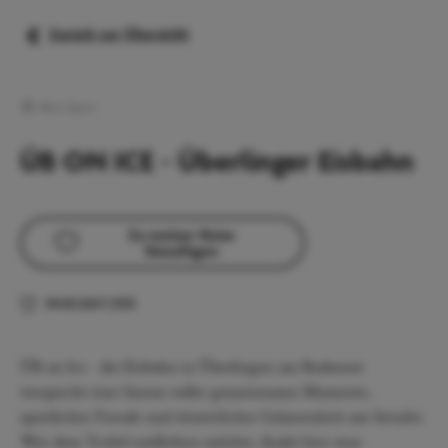
Zurück zur Übersicht
Aktiv/Sport
ÜB ON ICE - Überlinger Eisbahn
Zu meiner Reise
hinzufügen
04.01.2027
|
11:15
ÜB on Ice - die Eisbahn in Überlingen am Bodensee
verspricht eine Saison voller gemeinsamer Momente,
sportlicher Freude und winterlicher Gelassenheit am Seeufer.
Wer dem Trubel entfliehen möchte, findet hier eine