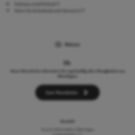
bodensee_event@web.de
https://de-de.facebook.com/ueb.on.ice/
Webcam
Unser Newsletter informiert Sie regelmäßig über Neuigkeiten aus
Überlingen.
Zum Newsletter
Kontakt
Tourist-Information Überlingen
Landungsplatz 3-5