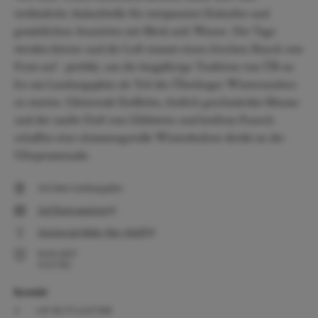
verlässliche Anlaufstelle für entspanntes Eislaufen und
gemütlichen Auszeiten mit Blick aufs Wasser. Die Tage
werden kürzer und die Luft nimmt einen frischen Hauch von
Frost auf - perfekt, um die langjährige Tradition von ÜB on
Ice am Landungsplatz als Teil des Überlinger Winterzaubers
zu starten. Glitzernde Eisfläche, festlich geschmückte Bäume
und der sanfte Duft von Glühwein und heißem Punsch
schaffen eine stimmungsvolle Winterkulisse direkt an der
Uferpromenade.
Auf dem Landungsplatz
Auf Karte anzeigen
Anreise mit Bahn, Bus, Schiff
04.01.2027
11:15
Uhr
Kontakt
+49 (0) 171 6237388