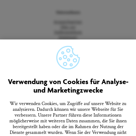
Unternehmen
Ansprechpartner
Über uns
Stellenangebote
Impressum
Datenschutz
Barrierefreiheitserklärung
Vertrag widerrufen
AGB
Quicklinks
Verwendung von Cookies für Analyse-
und Marketingzwecke
Tourist-Information
Prospekte bestellen
Onlineshop
Wir verwenden Cookies, um Zugriffe auf unsere Website zu
Presseinformationen
analysieren. Dadurch können wir unsere Webseite für Sie
Veranstaltungskalender
verbessern. Unsere Partner führen diese Informationen
FAQ
möglicherweise mit weiteren Daten zusammen, die Sie ihnen
bereitgestellt haben oder die im Rahmen der Nutzung der
Dienste gesammelt wurden. Wenn Sie der Verwendung nicht