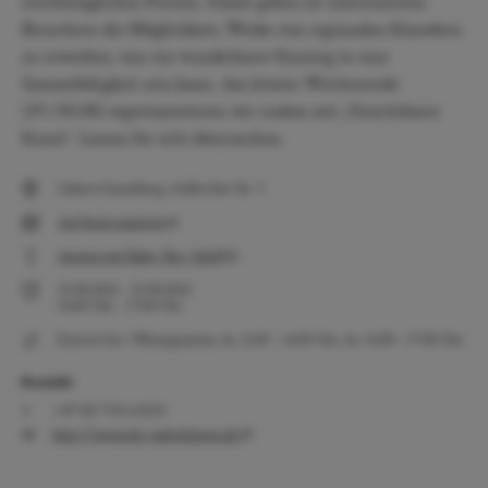
erschwinglichen Preisen. Damit geben sie interessierten
Besuchern die Möglichkeit, Werke von regionalen Künstlern
zu erwerben, was ein wunderbarer Einstieg in eine
Sammeltätigkeit sein kann. Am letzten Wochenende
(29./30.08) experimentieren wir zudem mit „Unsichtbarer
Kunst“. Lassen Sie sich überraschen.
Galerie Gunzoburg, Aufkircher Str. 3
Auf Karte anzeigen
Anreise mit Bahn, Bus, Schiff
23.08.2026
-
23.08.2026
14:00
Uhr
-
17:00
Uhr
Eintritt frei. Öffnungszeiten: Sa. 11:00 - 14:00 Uhr, So. 14:00 - 17:00 Uhr
Kontakt
+49 (0) 7551 63233
http://www.ibc-ueberlingen.de