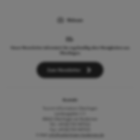
Webcam
Unser Newsletter informiert Sie regelmäßig über Neuigkeiten aus
Überlingen.
Zum Newsletter
Kontakt
Tourist-Information Überlingen
Landungsplatz 3-5
88662 Überlingen am Bodensee
Tel.: +49 (0) 7551 9471522
Fax: +49 (0) 7551 9471535
E-Mail:
info@ueberlingen-bodensee.de