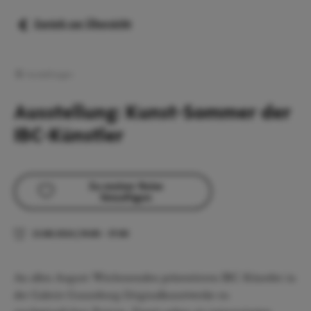
Zurück zur Übersicht
Ausstellungen
Ausstellung: Kunst-Sommer der
IBC-Künstler
Zu meiner Reise
hinzufügen
23.08.2026
|
14:00
–
17:00
An allen August-Wochenenden präsentieren IBC-Künstler in
der Galerie Gunzoburg Originalkunstwerke zu