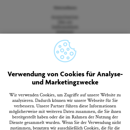
Unternehmen
Ansprechpartner
Über uns
Stellenangebote
Impressum
Datenschutz
Barrierefreiheitserklärung
Vertrag widerrufen
AGB
Quicklinks
Verwendung von Cookies für Analyse-
und Marketingzwecke
Tourist-Information
Prospekte bestellen
Onlineshop
Wir verwenden Cookies, um Zugriffe auf unsere Website zu
Presseinformationen
analysieren. Dadurch können wir unsere Webseite für Sie
Veranstaltungskalender
verbessern. Unsere Partner führen diese Informationen
FAQ
möglicherweise mit weiteren Daten zusammen, die Sie ihnen
bereitgestellt haben oder die im Rahmen der Nutzung der
Dienste gesammelt wurden. Wenn Sie der Verwendung nicht
Folgen Sie uns
zustimmen, benutzen wir ausschließlich Cookies, die für die