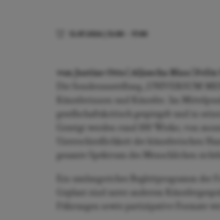
12.07.2026
|
12:00
–
17:00
von Justine Otto | Aljoscha Blau | Feli
Die Sonderausstellung „UNIVERSUM MENSC
Künstlerinnen und Künstler. Im Mittelpunk
ge­sellschaftskritisch gespiegelt und in sei
Gezeigt werden rund 100 Werke, von monume
Unterschiedlichkeit der künstlerischen Ha
gesamte Spektrum des Menschli­chen sichtb
Ein umfangreiches Begleitprogramm der Fr
Geplant sind unter anderem Künstlergesp
Führungen sowie partizipative Formate wi