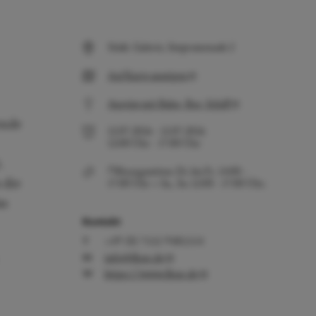
Städt. Galerie, Seepromenade 2
Auf Karte anzeigen
Anreise mit Bahn, Bus, Schiff
ende
12.07.2026
-
12.07.2026
12:00
Uhr
-
17:00
Uhr
.
Öffnungszeiten: Di. bis Fr. 14:00 -
 die
17:00 Uhr + Sa., So. 12:00 - 17:00 Uhr.
as
Kontakt
+49 (0) 7551 9485554
info@fkue.de
https://www.fkue.de