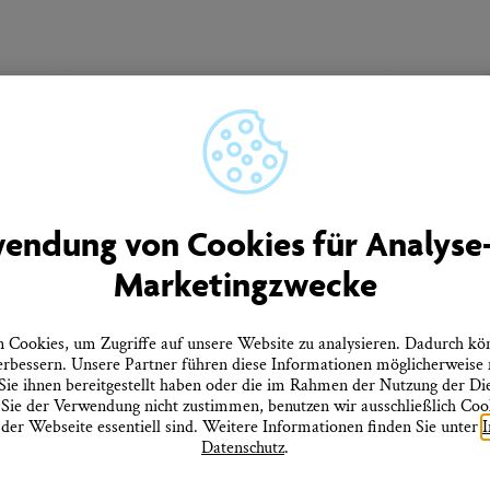
Unser Newsletter informiert Sie regelmäßig über
Neuigkeiten aus Überlingen.
men
Quicklinks
endung von Cookies für Analyse
rtner
Tourist-Information
Marketingzwecke
Prospekte bestellen
ebote
Onlineshop
Presseinformationen
tz
Veranstaltungskalender
Cookies, um Zugriffe auf unsere Website zu analysieren. Dadurch kö
heitserklärung
FAQ
erbessern. Unsere Partner führen diese Informationen möglicherweise
errufen
ie ihnen bereitgestellt haben oder die im Rahmen der Nutzung der D
ie der Verwendung nicht zustimmen, benutzen wir ausschließlich Cooki
 der Webseite essentiell sind. Weitere Informationen finden Sie unter
Datenschutz
.