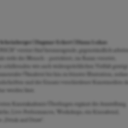
x Scheinberger | Dagmar Eckert | Diana Lukas
H“ vereint fünf herausragende, gegenständlich arbeit
t steht der Mensch – porträtiert, im Raum verortet,
ner schillernden wie auch widersprüchlichen Vielfalt gezeigt
ntaler Ölmalerei bis hin zu feinster Illustration, sodass
ndschriften und der Einsatz verschiedener Kunstmedien d
ar werden lässt.
eien Kunstakademie Überlingen ergänzt die Ausstellung.
räche, Live-Performances, Workshops, ein Kinoabend,
e „Drink and Draw“.