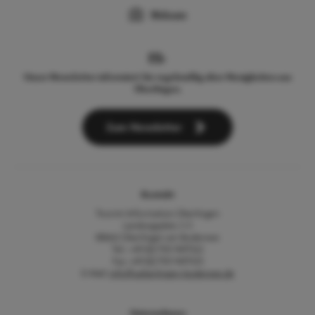
Webcam
Unser Newsletter informiert Sie regelmäßig über Neuigkeiten aus
Überlingen.
Zum Newsletter
Kontakt
Tourist-Information Überlingen
Landungsplatz 3-5
88662 Überlingen am Bodensee
Tel.: +49 (0) 7551 9471522
Fax: +49 (0) 7551 9471535
E-Mail:
info@ueberlingen-bodensee.de
Unternehmen