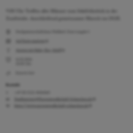
9:00 Uhr​ Treffen aller Männer zum Sektfrühstück in der
Zunftstube. Anschließend gemeinsamer Marsch ins DGH.
Dorfgemeinschaftshaus Nußdorf, Zum Laugele 4
Auf Karte anzeigen
Anreise mit Bahn, Bus, Schiff
16.02.2026
10:00
Uhr
Eintritt frei!
Kontakt
+49 (0) 1522 4036060
Zunftmeister@Narrengesellschaft-Schnecken.de
https://www.narrengesellschaft-schnecken.de