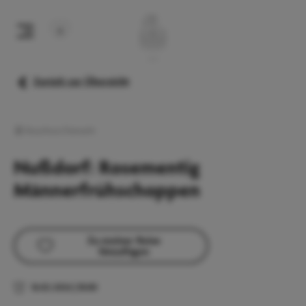
Zurück zur Übersicht
Brauchtum/Fastnacht
Nußdorf: Rosementig
Männerfrühschoppen
Zu meiner Reise
hinzufügen
16.02.2026
|
10:00