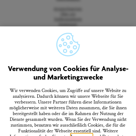
Ansprechpartner
Über uns
Stellenangebote
Impressum
Datenschutz
Barrierefreiheitserklärung
Vertrag widerrufen
AGB
Quicklinks
Verwendung von Cookies für Analyse-
und Marketingzwecke
Tourist-Information
Prospekte bestellen
Onlineshop
Wir verwenden Cookies, um Zugriffe auf unsere Website zu
Presseinformationen
analysieren. Dadurch können wir unsere Webseite für Sie
Veranstaltungskalender
FAQ
verbessern. Unsere Partner führen diese Informationen
möglicherweise mit weiteren Daten zusammen, die Sie ihnen
bereitgestellt haben oder die im Rahmen der Nutzung der
Dienste gesammelt wurden. Wenn Sie der Verwendung nicht
Folgen Sie uns
zustimmen, benutzen wir ausschließlich Cookies, die für die
Funktionalität der Webseite essentiell sind. Weitere