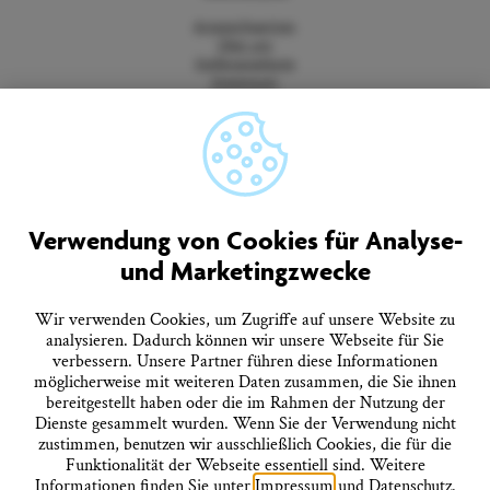
Ansprechpartner
Über uns
Stellenangebote
Impressum
Datenschutz
Barrierefreiheitserklärung
Vertrag widerrufen
AGB
Quicklinks
Verwendung von Cookies für Analyse-
und Marketingzwecke
Tourist-Information
Prospekte bestellen
Onlineshop
Wir verwenden Cookies, um Zugriffe auf unsere Website zu
Presseinformationen
analysieren. Dadurch können wir unsere Webseite für Sie
Veranstaltungskalender
verbessern. Unsere Partner führen diese Informationen
FAQ
möglicherweise mit weiteren Daten zusammen, die Sie ihnen
bereitgestellt haben oder die im Rahmen der Nutzung der
Dienste gesammelt wurden. Wenn Sie der Verwendung nicht
Folgen Sie uns
zustimmen, benutzen wir ausschließlich Cookies, die für die
Funktionalität der Webseite essentiell sind. Weitere
Informationen finden Sie unter
Impressum
und
Datenschutz
.