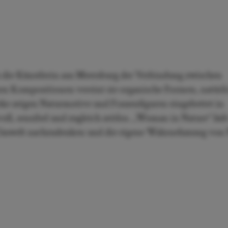
h die Künstlerin aus Meersburg der Verbindung zwischen
ken Kompositionen vereint sie organische Formen, natürl
ke zeigen Naturmotive und Frauenfiguren eingebettet in
ll, sensibel und zugleich zeitlos. „Woman in Nature“ läd
d Umwelt nachzudenken und die eigene Wahrnehmung von 