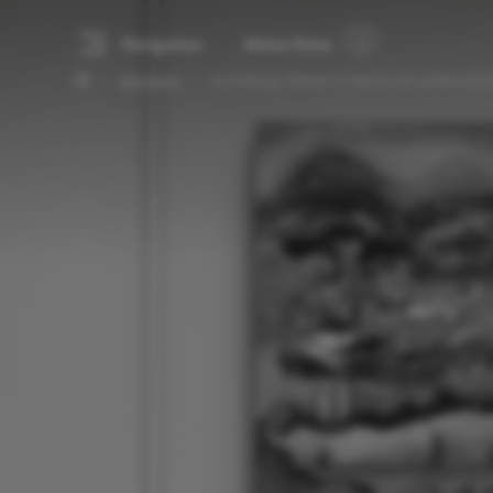
Navigation
Meine Reise
Alle Events
Ausstellung: Woman in Nature von Amelie Monir