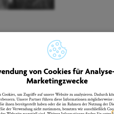
Unser Newsletter informiert Sie regelmäßig über
Neuigkeiten aus Überlingen.
men
Quicklinks
endung von Cookies für Analyse
rtner
Tourist-Information
Marketingzwecke
Prospekte bestellen
ebote
Onlineshop
Presseinformationen
tz
Veranstaltungskalender
Cookies, um Zugriffe auf unsere Website zu analysieren. Dadurch kö
heitserklärung
FAQ
erbessern. Unsere Partner führen diese Informationen möglicherweise
errufen
ie ihnen bereitgestellt haben oder die im Rahmen der Nutzung der D
ie der Verwendung nicht zustimmen, benutzen wir ausschließlich Cooki
 der Webseite essentiell sind. Weitere Informationen finden Sie unter