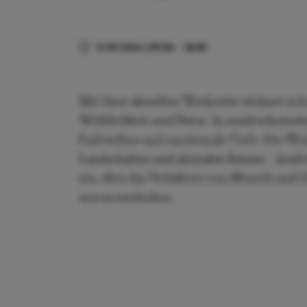
11.09.2026
|
09:00
–
18:00
Mit ihrer aktuellen Werkreihe widmet sic
Weiblichkeit und Natur. In ausdrucksstar
Farbwelten und emotionale Tiefe. Die Wer
Landschaften und abstrakte Räume – kraftvo
ein, über das Verhältnis von Mensch un
neu zu entdecken.