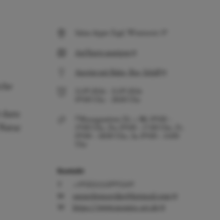
Salon Ayper Zapf, Wiestorstr 19
Auf Karte anzeigen
Anreise mit Bahn, Bus, Schiff
iche
11.09.2026
-
11.09.2026
09:00
Uhr
-
18:00
Uhr
t dazu
Öffnungszeiten: Di. + Mi. 09:00 –
Natur
19:00 Uhr, Do. 09:00 – 17:00 Uhr, Fr.
09:00 – 18:00 Uhr, Sa. 09:00 – 14:00
Uhr
Kontakt
+49(0)15150993349
ammeliemareike@hotmail.com
https://www.monira-art.de