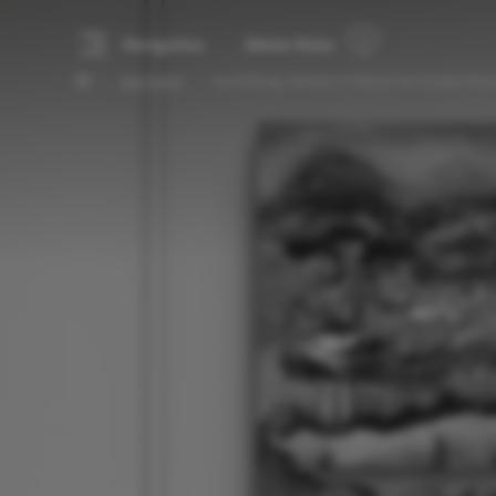
Navigation
Meine Reise
Alle Events
Ausstellung: Woman in Nature von Amelie Monir