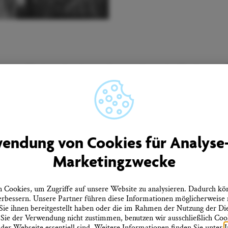
Unser Newsletter informiert Sie regelmäßig über
Neuigkeiten aus Überlingen.
men
Quicklinks
endung von Cookies für Analyse
rtner
Tourist-Information
Marketingzwecke
Prospekte bestellen
ebote
Onlineshop
Presseinformationen
tz
Veranstaltungskalender
Cookies, um Zugriffe auf unsere Website zu analysieren. Dadurch kö
heitserklärung
FAQ
erbessern. Unsere Partner führen diese Informationen möglicherweise
errufen
ie ihnen bereitgestellt haben oder die im Rahmen der Nutzung der D
ie der Verwendung nicht zustimmen, benutzen wir ausschließlich Cooki
 der Webseite essentiell sind. Weitere Informationen finden Sie unter