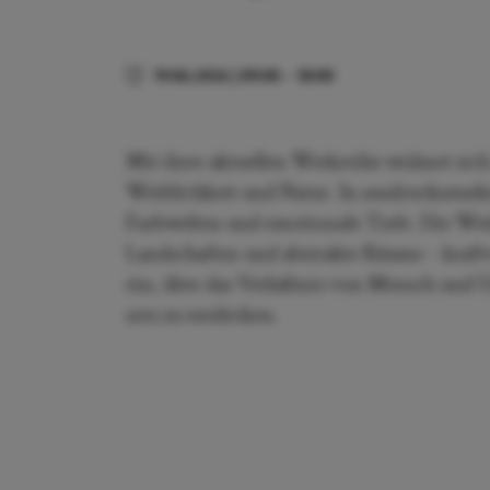
19.06.2026
|
09:00
–
18:00
Mit ihrer aktuellen Werkreihe widmet sic
Weiblichkeit und Natur. In ausdrucksstar
Farbwelten und emotionale Tiefe. Die Wer
Landschaften und abstrakte Räume – kraftvo
ein, über das Verhältnis von Mensch un
neu zu entdecken.