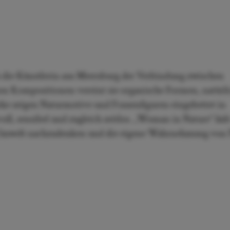
h die Künstlerin aus Meersburg der Verbindung zwischen
ken Kompositionen vereint sie organische Formen, natürl
ke zeigen Naturmotive und Frauenfiguren eingebettet in
ll, sensibel und zugleich zeitlos. „Woman in Nature“ läd
d Umwelt nachzudenken und die eigene Wahrnehmung von 