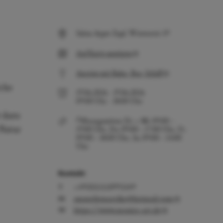
Salon Ayper Zapf, Wiestorstr 19
Auf Karte anzeigen
Anreise mit Bahn, Bus, Schiff
iche
19.06.2026
-
19.06.2026
09:00
Uhr
-
18:00
Uhr
t dazu
Öffnungszeiten: Di. + Mi. 09:00 –
Natur
19:00 Uhr, Do. 09:00 – 17:00 Uhr, Fr.
09:00 – 18:00 Uhr, Sa. 09:00 – 14:00
Uhr
Kontakt
+49(0)15150993349
ammeliemareike@hotmail.com
https://www.monira-art.de