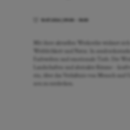
10.07.2026
|
09:00
–
18:00
Mit ihrer aktuellen Werkreihe widmet sic
Weiblichkeit und Natur. In ausdrucksstar
Farbwelten und emotionale Tiefe. Die Wer
Landschaften und abstrakte Räume – kraftvo
ein, über das Verhältnis von Mensch un
neu zu entdecken.