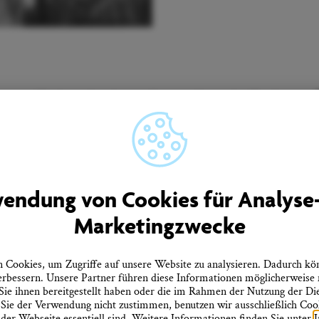
Unser Newsletter informiert Sie regelmäßig über
Neuigkeiten aus Überlingen.
men
Quicklinks
endung von Cookies für Analyse
rtner
Tourist-Information
Marketingzwecke
Prospekte bestellen
ebote
Onlineshop
Presseinformationen
tz
Veranstaltungskalender
Cookies, um Zugriffe auf unsere Website zu analysieren. Dadurch kö
heitserklärung
FAQ
erbessern. Unsere Partner führen diese Informationen möglicherweise
errufen
ie ihnen bereitgestellt haben oder die im Rahmen der Nutzung der D
ie der Verwendung nicht zustimmen, benutzen wir ausschließlich Cooki
 der Webseite essentiell sind. Weitere Informationen finden Sie unter