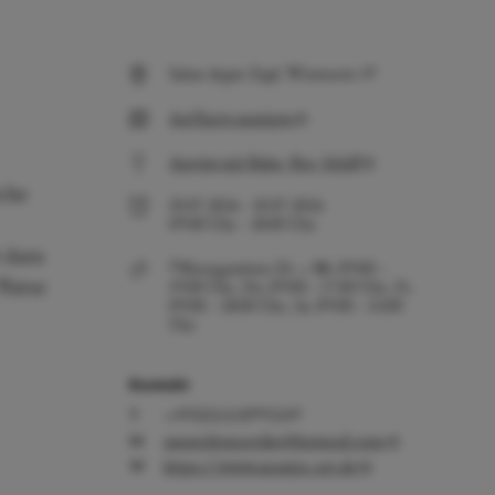
Salon Ayper Zapf, Wiestorstr 19
Auf Karte anzeigen
Anreise mit Bahn, Bus, Schiff
iche
10.07.2026
-
10.07.2026
09:00
Uhr
-
18:00
Uhr
t dazu
Öffnungszeiten: Di. + Mi. 09:00 –
Natur
19:00 Uhr, Do. 09:00 – 17:00 Uhr, Fr.
09:00 – 18:00 Uhr, Sa. 09:00 – 14:00
Uhr
Kontakt
+49(0)15150993349
ammeliemareike@hotmail.com
https://www.monira-art.de