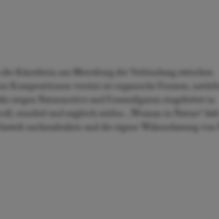
h die Künstlerin aus Meersburg der Verbindung zwischen
ken Kompositionen vereint sie organische Formen, natürl
ke zeigen Naturmotive und Frauenfiguren eingebettet in
ll, sensibel und zugleich zeitlos. „Woman in Nature“ läd
d Umwelt nachzudenken und die eigene Wahrnehmung von 