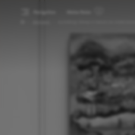
Navigation
Meine Reise
Alle Events
Ausstellung: Woman in Nature von Amelie Monir