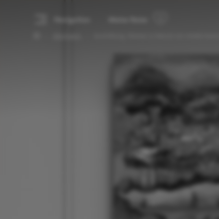
Navigation
Meine Reise
Alle Events
Ausstellung: Woman in Nature von Amelie Monir