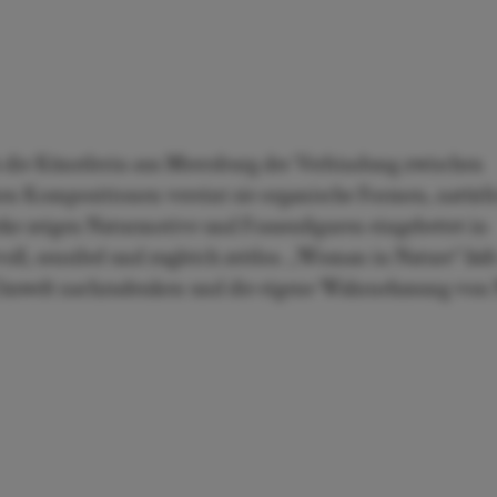
h die Künstlerin aus Meersburg der Verbindung zwischen
ken Kompositionen vereint sie organische Formen, natürl
ke zeigen Naturmotive und Frauenfiguren eingebettet in
ll, sensibel und zugleich zeitlos. „Woman in Nature“ läd
d Umwelt nachzudenken und die eigene Wahrnehmung von 