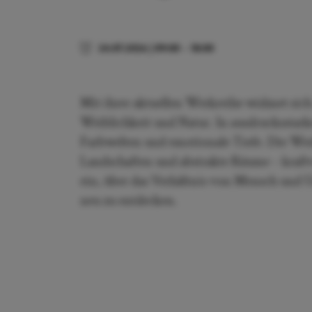
24.07.2026
|
09:00
–
18:00
Mit ihrer aktuellen Werkreihe widmet sic
Weiblichkeit und Natur. In ausdrucksstar
Farbwelten und emotionale Tiefe. Die Wer
Landschaften und abstrakte Räume – kraftvo
ein, über das Verhältnis von Mensch un
neu zu entdecken.