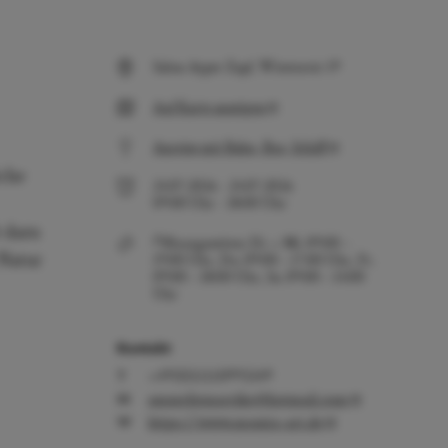
Salon Ayper Zapf, Wiestorstr 19
Auf Karte anzeigen
Anreise mit Bahn, Bus, Schiff
iche
24.07.2026
-
24.07.2026
09:00
Uhr
-
18:00
Uhr
t dazu
Öffnungszeiten: Di. + Mi. 09:00 –
Natur
19:00 Uhr, Do. 09:00 – 17:00 Uhr, Fr.
09:00 – 18:00 Uhr, Sa. 09:00 – 14:00
Uhr
Kontakt
+49(0)15150993349
ammeliemareike@hotmail.com
https://www.monira-art.de