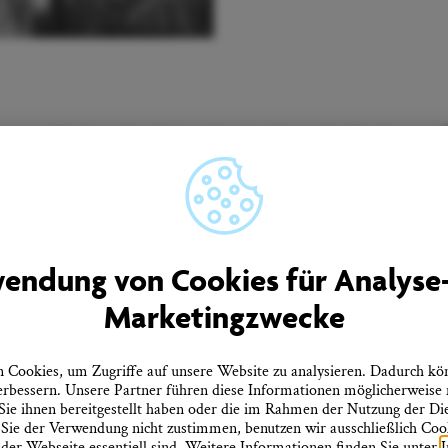
Unser Newsletter informiert Sie regelmäßig über
Neuigkeiten aus Überlingen.
men
Quicklinks
endung von Cookies für Analyse
rtner
Tourist-Information
Marketingzwecke
Prospekte bestellen
ebote
Onlineshop
Presseinformationen
tz
Veranstaltungskalender
Cookies, um Zugriffe auf unsere Website zu analysieren. Dadurch kö
heitserklärung
FAQ
erbessern. Unsere Partner führen diese Informationen möglicherweise
errufen
ie ihnen bereitgestellt haben oder die im Rahmen der Nutzung der D
ie der Verwendung nicht zustimmen, benutzen wir ausschließlich Cooki
 der Webseite essentiell sind. Weitere Informationen finden Sie unter