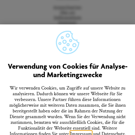
Ansprechpartner
Über uns
Stellenangebote
Impressum
Datenschutz
Barrierefreiheitserklärung
Vertrag widerrufen
AGB
Quicklinks
Verwendung von Cookies für Analyse-
und Marketingzwecke
Tourist-Information
Prospekte bestellen
Onlineshop
Wir verwenden Cookies, um Zugriffe auf unsere Website zu
Presseinformationen
analysieren. Dadurch können wir unsere Webseite für Sie
Veranstaltungskalender
verbessern. Unsere Partner führen diese Informationen
FAQ
möglicherweise mit weiteren Daten zusammen, die Sie ihnen
bereitgestellt haben oder die im Rahmen der Nutzung der
Dienste gesammelt wurden. Wenn Sie der Verwendung nicht
Folgen Sie uns
zustimmen, benutzen wir ausschließlich Cookies, die für die
Funktionalität der Webseite essentiell sind. Weitere
Informationen finden Sie unter
Impressum
und
Datenschutz
.