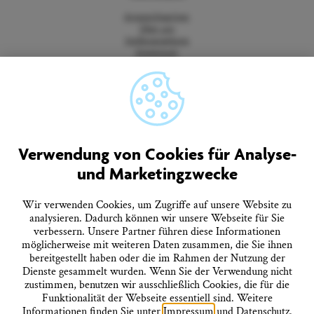
Ansprechpartner
Über uns
Stellenangebote
Impressum
Datenschutz
Barrierefreiheitserklärung
Vertrag widerrufen
AGB
Quicklinks
Verwendung von Cookies für Analyse-
und Marketingzwecke
Tourist-Information
Prospekte bestellen
Onlineshop
Wir verwenden Cookies, um Zugriffe auf unsere Website zu
Presseinformationen
analysieren. Dadurch können wir unsere Webseite für Sie
Veranstaltungskalender
verbessern. Unsere Partner führen diese Informationen
FAQ
möglicherweise mit weiteren Daten zusammen, die Sie ihnen
bereitgestellt haben oder die im Rahmen der Nutzung der
Dienste gesammelt wurden. Wenn Sie der Verwendung nicht
Folgen Sie uns
zustimmen, benutzen wir ausschließlich Cookies, die für die
Funktionalität der Webseite essentiell sind. Weitere
Informationen finden Sie unter
Impressum
und
Datenschutz
.