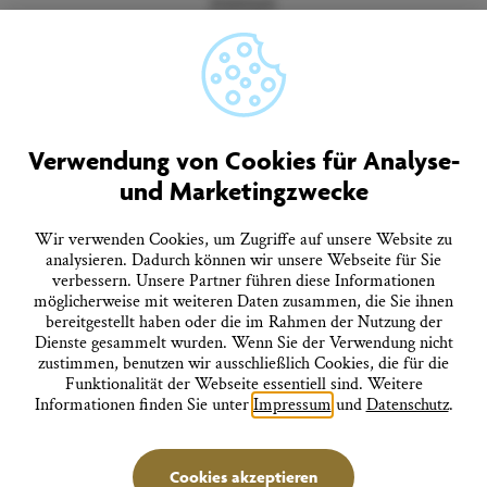
Impressum
Datenschutz
Barrierefreiheitserklärung
Vertrag widerrufen
AGB
Quicklinks
Verwendung von Cookies für Analyse-
und Marketingzwecke
Tourist-Information
Prospekte bestellen
Onlineshop
Wir verwenden Cookies, um Zugriffe auf unsere Website zu
Presseinformationen
analysieren. Dadurch können wir unsere Webseite für Sie
Veranstaltungskalender
verbessern. Unsere Partner führen diese Informationen
FAQ
möglicherweise mit weiteren Daten zusammen, die Sie ihnen
bereitgestellt haben oder die im Rahmen der Nutzung der
Dienste gesammelt wurden. Wenn Sie der Verwendung nicht
Folgen Sie uns
zustimmen, benutzen wir ausschließlich Cookies, die für die
Funktionalität der Webseite essentiell sind. Weitere
Informationen finden Sie unter
Impressum
und
Datenschutz
.
Stadtverwaltung Überlingen
Cookies akzeptieren