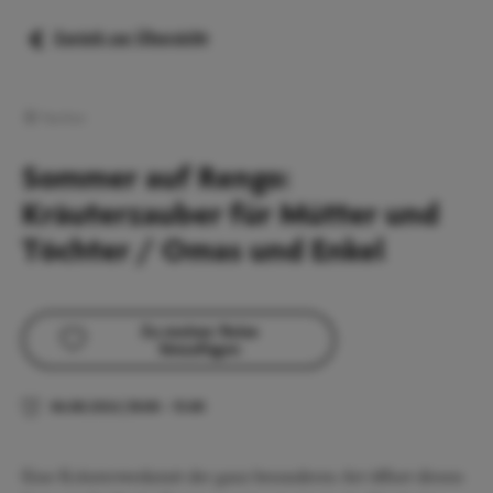
Zurück zur Übersicht
Familien
Sommer auf Rengo:
Kräuterzauber für Mütter und
Töchter / Omas und Enkel
Zu meiner Reise
hinzufügen
06.08.2026
|
10:00
–
15:00
Eine Kräuterwerkstatt der ganz besonderen Art öffnet diesen