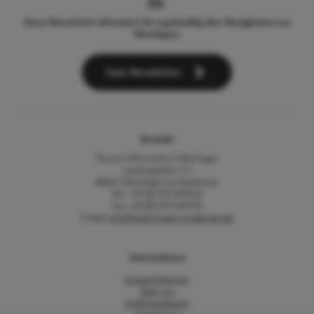
Unser Newsletter informiert Sie regelmäßig über Neuigkeiten aus
Überlingen.
Zum Newsletter
Kontakt
Tourist-Information Überlingen
Landungsplatz 3-5
88662 Überlingen am Bodensee
Tel.: +49 (0) 7551 9471522
Fax: +49 (0) 7551 9471535
E-Mail:
info@ueberlingen-bodensee.de
Unternehmen
Ansprechpartner
Über uns
Stellenangebote