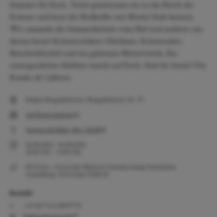
Sommer für Euch. Tretet gemeinsam ein in das Reich der
Kräuter und lernt die Heilkräfte von Mutter Erde kennen.
Wir sammeln die Sommerkräuter vom Hof und zaubern uns
daraus bunte Kräuterschätze: Glückstee, Kräutersalze,
Räucherbüschel und ein geheimes Meisterwerk. Ein
unvergessliches Erlebnis wartet auf Euch. Seid ihr bereit? Für
Kinder ab 5 Jahren.
Hofgut Rengoldshausen, Rengoldshauser Str. 29
Auf Karte anzeigen
Anreise mit Bahn, Bus, Schiff
06.08.2026
-
06.08.2026
10:00
Uhr
-
15:00
Uhr
80 € Erw. + Kind inkl. Material, Getränke &amp; Feuerküche.
Anmeldung: www.rengo-bildet.de
Kontakt
+49 (0) 7551 8019770
bildung@rengo.de