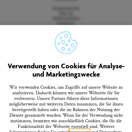
Ansprechpartner
Über uns
Stellenangebote
Impressum
Datenschutz
Barrierefreiheitserklärung
Vertrag widerrufen
AGB
Quicklinks
Verwendung von Cookies für Analyse-
und Marketingzwecke
Tourist-Information
Prospekte bestellen
Onlineshop
Wir verwenden Cookies, um Zugriffe auf unsere Website zu
Presseinformationen
analysieren. Dadurch können wir unsere Webseite für Sie
Veranstaltungskalender
verbessern. Unsere Partner führen diese Informationen
FAQ
möglicherweise mit weiteren Daten zusammen, die Sie ihnen
bereitgestellt haben oder die im Rahmen der Nutzung der
Dienste gesammelt wurden. Wenn Sie der Verwendung nicht
Folgen Sie uns
zustimmen, benutzen wir ausschließlich Cookies, die für die
Funktionalität der Webseite essentiell sind. Weitere