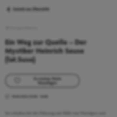
Zurück zur Übersicht
Führungen/Erlebnisse
Ein Weg zur Quelle – Der
Mystiker Heinrich Seuse
(lat.Suso)
Zu meiner Reise
hinzufügen
10.06.2026
|
15:00
–
16:00
Sie erhalten bei der Führung mit Hilfe von Vorträgen und