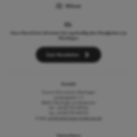
Webcam
Unser Newsletter informiert Sie regelmäßig über Neuigkeiten aus
Überlingen.
Zum Newsletter
Kontakt
Tourist-Information Überlingen
Landungsplatz 3-5
88662 Überlingen am Bodensee
Tel.: +49 (0) 7551 9471522
Fax: +49 (0) 7551 9471535
E-Mail:
info@ueberlingen-bodensee.de
Unternehmen