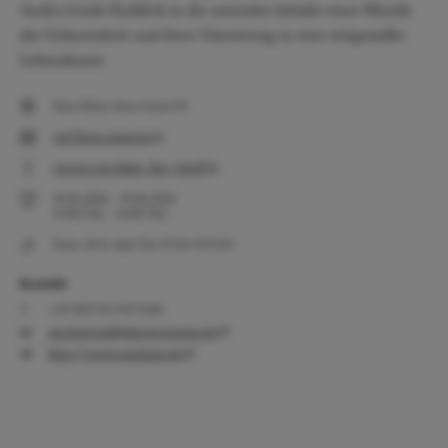
Audio Guide Einblick in die zentralen Inhalte einer Mystik
der Gelassenheit und ihrer Umsetzung in eine zeitgemäße
Lebenskunst.
Suso-Haus, Suso-Gasse 10
Auf Karte anzeigen
Anreise mit Bahn, Bus, Schiff
10.06.2026
-
10.06.2026
15:00
Uhr
-
16:00
Uhr
Preis: 10 €. Info Tel. 07551 9471319.
Kontakt
+49 (0)7551 9471320
michael.stoll@derwortraum.de
http://www.susohaus.de