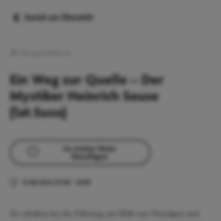
Zurück zur Übersicht
Führungen/Erlebnisse
Ein Weg zur Quelle – Der
Mystiker Heinrich Seuse
(lat.Suso)
Zu meiner Reise
hinzufügen
12.08.2026
|
15:00
–
16:00
Sie erhalten bei der Führung mit Hilfe von Vorträgen und