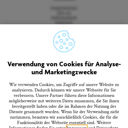
Ansprechpartner
Über uns
Stellenangebote
Impressum
Datenschutz
Barrierefreiheitserklärung
Vertrag widerrufen
AGB
Quicklinks
Verwendung von Cookies für Analyse-
und Marketingzwecke
Tourist-Information
Prospekte bestellen
Onlineshop
Wir verwenden Cookies, um Zugriffe auf unsere Website zu
Presseinformationen
analysieren. Dadurch können wir unsere Webseite für Sie
Veranstaltungskalender
verbessern. Unsere Partner führen diese Informationen
FAQ
möglicherweise mit weiteren Daten zusammen, die Sie ihnen
bereitgestellt haben oder die im Rahmen der Nutzung der
Dienste gesammelt wurden. Wenn Sie der Verwendung nicht
Folgen Sie uns
zustimmen, benutzen wir ausschließlich Cookies, die für die
Funktionalität der Webseite essentiell sind. Weitere