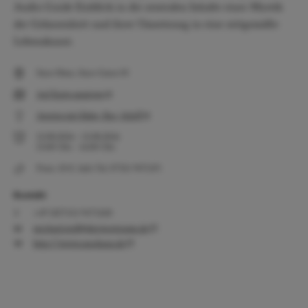
Audio Guide Einblick in die zentralen Inhalte einer Mystik
der Gelassenheit und ihrer Umsetzung in eine zeitgemäße
Lebenskunst.
Suso-Haus, Suso-Gasse 10
Auf Karte anzeigen
Anreise mit Bahn, Bus, Schiff
12.08.2026
-
12.08.2026
15:00
Uhr
-
16:00
Uhr
Preis: 10 €. Info Tel. 07551 9471319.
Kontakt
+49 (0)7551 9471320
michael.stoll@derwortraum.de
http://www.susohaus.de