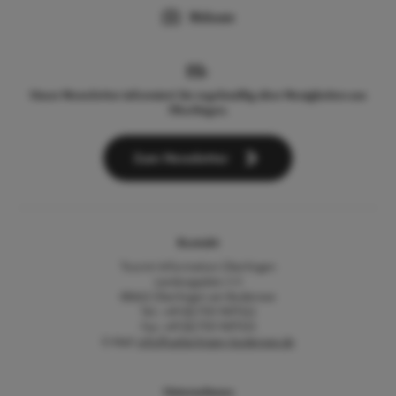
Webcam
Unser Newsletter informiert Sie regelmäßig über Neuigkeiten aus
Überlingen.
Zum Newsletter
Kontakt
Tourist-Information Überlingen
Landungsplatz 3-5
88662 Überlingen am Bodensee
Tel.: +49 (0) 7551 9471522
Fax: +49 (0) 7551 9471535
E-Mail:
info@ueberlingen-bodensee.de
Unternehmen