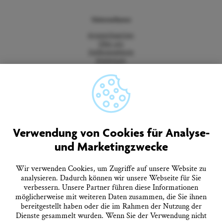
Unternehmen
Ansprechpartner
Über uns
Stellenangebote
Impressum
Datenschutz
Barrierefreiheitserklärung
Vertrag widerrufen
AGB
Quicklinks
Verwendung von Cookies für Analyse-
und Marketingzwecke
Tourist-Information
Prospekte bestellen
Onlineshop
Wir verwenden Cookies, um Zugriffe auf unsere Website zu
Presseinformationen
analysieren. Dadurch können wir unsere Webseite für Sie
Veranstaltungskalender
verbessern. Unsere Partner führen diese Informationen
FAQ
möglicherweise mit weiteren Daten zusammen, die Sie ihnen
bereitgestellt haben oder die im Rahmen der Nutzung der
Dienste gesammelt wurden. Wenn Sie der Verwendung nicht