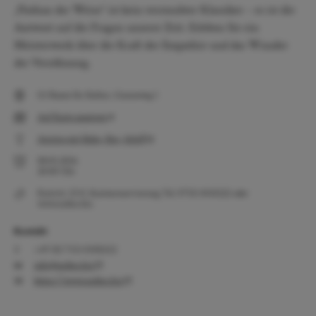
„Nathan der Weise“ ist kein verstaubter Klassiker – es ist die
Antwort auf die Fragen unserer Zeit. Erleben Sie ein
Meisterwerk über die Kraft der Empathie und das Wunder
der Versöhnung.
G1 Raum für Kultur, Gunzoweg 1
Auf Karte anzeigen
Anreise mit Bahn, Bus, Schiff
08.05.2026
20:00
Uhr
Eintritt: 25 €, Kartenreservierung Tel. 07551 8310222 oder
www.noltes.biz.
Kontakt
+49 (0) 7551 8310222
info@noltes.biz
https://www.noltes.biz