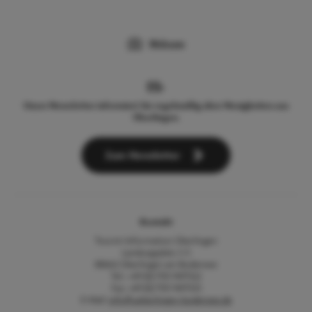
Webcam
Unser Newsletter informiert Sie regelmäßig über Neuigkeiten aus
Überlingen.
Zum Newsletter
Kontakt
Tourist-Information Überlingen
Landungsplatz 3-5
88662 Überlingen am Bodensee
Tel.: +49 (0) 7551 9471522
Fax: +49 (0) 7551 9471535
E-Mail:
info@ueberlingen-bodensee.de