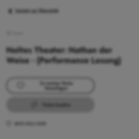
Zurück zur Übersicht
Theater
Noltes Theater: Nathan der
Weise - (Performance Lesung)
Zu meiner Reise
hinzufügen
Ticket kaufen
08.05.2026
|
20:00