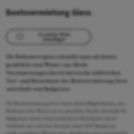
Bootsvermietung Giess
Zu meiner Reise
hinzufügen
Die Bodenseeregion erkundet man am besten
gemütlich vom Wasser aus. Ideale
Voraussetzungen hierzu bieten die zahlreichen
Tret- und Motorboote der Bootsvermietung Giess
unterhalb vom Badgarten.
Die Bootsvermietung Giess bietet ideale Möglichkeiten, den
Bodensee vom Wasser aus zu genießen. Direkt unterhalb des
Badgartens warten führerscheinfreie Motorboote, bunte
Tretboote mit und ohne Rutsche sowie SUP-Boards auf
große und kleine Wasserratten. Perfekt für einen entspannten