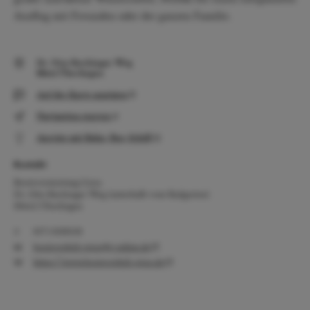
Ausflug mit Freunden oder der ganzen Familie.
Dr. Otto Buchinger Weg
88662 Überlingen
Auf der Karte anzeigen
Navigation starten
Anreise mit Bahn, Bus, Schiff
Kontakt
Bootsvermietung Giess
Dr. Otto Buchinger Weg (unterhalb vom Badgarten)
88662 Überlingen
0171 8100138
bootsverleih-giess@t-online.de
https://www.bootsverleih-giess.de