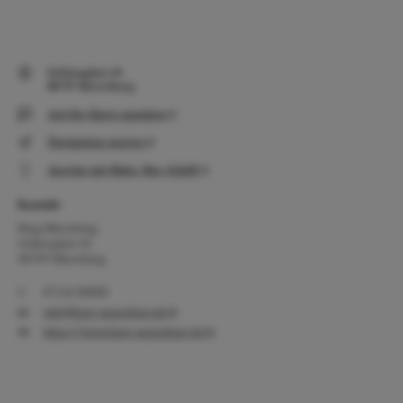
Schlossplatz 10
88709 Meersburg
Auf der Karte anzeigen
Navigation starten
Anreise mit Bahn, Bus, Schiff
Kontakt
Burg Meersburg
Schlossplatz 10
88709 Meersburg
07532 80000
info@burg-meersburg.de
https://www.burg-meersburg.de