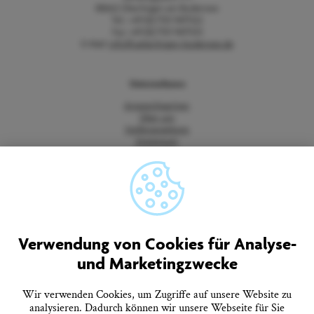
88662 Überlingen am Bodensee
Tel.: +49 (0) 7551 9471522
Fax: +49 (0) 7551 9471535
E-Mail:
info@ueberlingen-bodensee.de
Unternehmen
Ansprechpartner
Über uns
Stellenangebote
Impressum
Datenschutz
Barrierefreiheitserklärung
Vertrag widerrufen
AGB
Quicklinks
Verwendung von Cookies für Analyse-
und Marketingzwecke
Tourist-Information
Prospekte bestellen
Onlineshop
Wir verwenden Cookies, um Zugriffe auf unsere Website zu
Presseinformationen
analysieren. Dadurch können wir unsere Webseite für Sie
Veranstaltungskalender