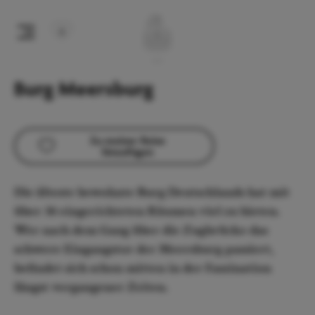
Burg Meersburg
Zu meiner Reise
hinzufügen
Die älteste bewohnte Burg Deutschlands hat mit
über 30 eingerichteten Räumen viel zu bieten.
Wer nach dem Gang über die Zugbrücke das
schwere Eingangstor der Meersburg passiert,
befindet sich schon mitten in der Faszination
längst vergangener Zeiten.