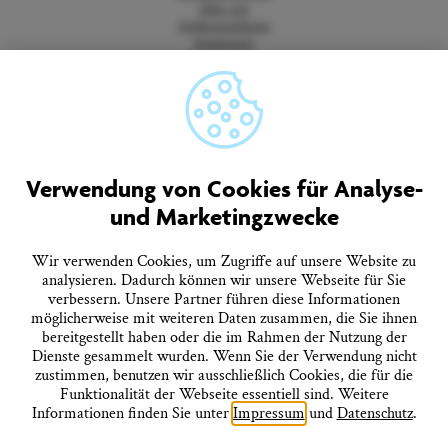
Über uns
Stellenangebote
Impressum
Datenschutz
Barrierefreiheitserklärung
Vertrag widerrufen
AGB
Quicklinks
Verwendung von Cookies für Analyse-
und Marketingzwecke
Tourist-Information
Prospekte bestellen
Onlineshop
Wir verwenden Cookies, um Zugriffe auf unsere Website zu
Presseinformationen
analysieren. Dadurch können wir unsere Webseite für Sie
Veranstaltungskalender
FAQ
verbessern. Unsere Partner führen diese Informationen
möglicherweise mit weiteren Daten zusammen, die Sie ihnen
bereitgestellt haben oder die im Rahmen der Nutzung der
Dienste gesammelt wurden. Wenn Sie der Verwendung nicht
Folgen Sie uns
zustimmen, benutzen wir ausschließlich Cookies, die für die
Funktionalität der Webseite essentiell sind. Weitere
Informationen finden Sie unter
Impressum
und
Datenschutz
.
Stadtverwaltung Überlingen