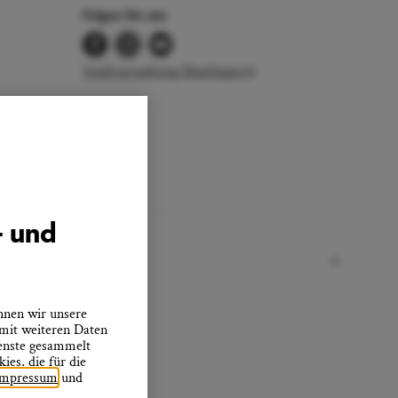
Folgen Sie uns
Stadtverwaltung Überlingen
- und
nnen wir unsere
 mit weiteren Daten
ienste gesammelt
es, die für die
Impressum
und