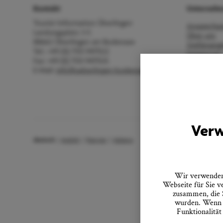
Kontakt
Unterneh
Tourist-Information Überlingen
Ansprechpa
Landungsplatz 3-5
Über uns
88662 Überlingen am Bodensee
Stellenang
Tel.: +49 (0) 7551 9471522
Impressum
Fax: +49 (0) 7551 9471535
Datenschu
E-Mail:
info@ueberlingen-bodensee.de
Barrierefrei
Vertrag wid
AGB
Verw
deutsch
english
français
italiano
Wir verwenden 
Webseite für Sie v
zusammen, die S
wurden. Wenn S
Funktionalität