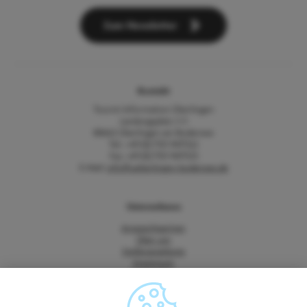
Zum Newsletter
Kontakt
Tourist-Information Überlingen
Landungsplatz 3-5
88662 Überlingen am Bodensee
Tel.: +49 (0) 7551 9471522
Fax: +49 (0) 7551 9471535
E-Mail:
info@ueberlingen-bodensee.de
Unternehmen
Ansprechpartner
Über uns
Stellenangebote
Impressum
Datenschutz
Barrierefreiheitserklärung
Vertrag widerrufen