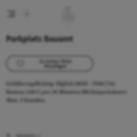
Parkplatz Bauamt
Zu meiner Reise
hinzufügen
Gebührenpflichtig: Täglich 08:00 - 19:00 Uhr
Kosten: 1,00 € pro 30 Minuten Höchstparkdauer:
Max. 4 Stunden
Bahnhofstr. 2