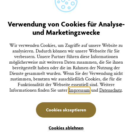
AGB
Quicklinks
Verwendung von Cookies für Analyse-
und Marketingzwecke
Tourist-Information
Prospekte bestellen
Onlineshop
Wir verwenden Cookies, um Zugriffe auf unsere Website zu
Presseinformationen
analysieren. Dadurch können wir unsere Webseite für Sie
Veranstaltungskalender
verbessern. Unsere Partner führen diese Informationen
FAQ
möglicherweise mit weiteren Daten zusammen, die Sie ihnen
bereitgestellt haben oder die im Rahmen der Nutzung der
Dienste gesammelt wurden. Wenn Sie der Verwendung nicht
Folgen Sie uns
zustimmen, benutzen wir ausschließlich Cookies, die für die
Funktionalität der Webseite essentiell sind. Weitere
Informationen finden Sie unter
Impressum
und
Datenschutz
.
Stadtverwaltung Überlingen
Cookies akzeptieren
deutsch
english
français
italiano
Cookies ablehnen