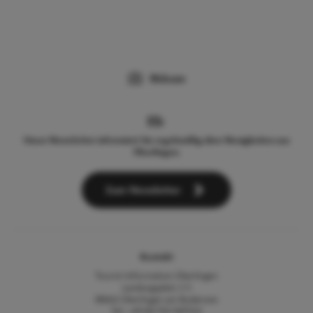
Webcam
Unser Newsletter informiert Sie regelmäßig über Neuigkeiten aus
Überlingen.
Zum Newsletter
Kontakt
Tourist-Information Überlingen
Landungsplatz 3-5
88662 Überlingen am Bodensee
Tel.: +49 (0) 7551 9471522