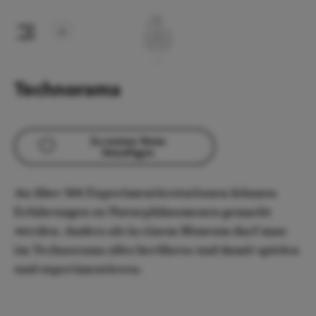
Technorama
Zu meiner Reise
hinzufügen
An über 500 Experimentierstationen können
Erfahrungen zu Naturphänomenen gemacht
werden. Anders als in einem Museum darf man
im Technorama alles berühren und damit spielen
und experimentieren.