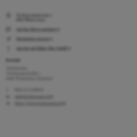
Technoramastrasse 1
8404 Winterthur
Auf der Karte anzeigen
Navigation starten
Anreise mit Bahn, Bus, Schiff
Kontakt
Technorama
Technoramastraße 1
8404 Winterthur (Schweiz)
0041 52 2440844
info@technorama.ch
https://www.technorama.ch