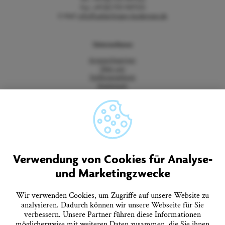
Fax: +49 (0) 7551 9471535
E-Mail:
info@ueberlingen-bodensee.de
Unternehmen
Ansprechpartner
Über uns
Stellenangebote
Impressum
Datenschutz
Barrierefreiheitserklärung
Vertrag widerrufen
AGB
Quicklinks
Verwendung von Cookies für Analyse-
und Marketingzwecke
Tourist-Information
Prospekte bestellen
Onlineshop
Wir verwenden Cookies, um Zugriffe auf unsere Website zu
Presseinformationen
analysieren. Dadurch können wir unsere Webseite für Sie
Veranstaltungskalender
verbessern. Unsere Partner führen diese Informationen
FAQ
möglicherweise mit weiteren Daten zusammen, die Sie ihnen