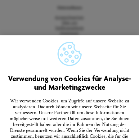
Unternehmen
Ansprechpartner
Über uns
Stellenangebote
Impressum
Datenschutz
Barrierefreiheitserklärung
Vertrag widerrufen
AGB
Quicklinks
Verwendung von Cookies für Analyse-
und Marketingzwecke
Tourist-Information
Prospekte bestellen
Onlineshop
Wir verwenden Cookies, um Zugriffe auf unsere Website zu
Presseinformationen
analysieren. Dadurch können wir unsere Webseite für Sie
Veranstaltungskalender
FAQ
verbessern. Unsere Partner führen diese Informationen
möglicherweise mit weiteren Daten zusammen, die Sie ihnen
bereitgestellt haben oder die im Rahmen der Nutzung der
Dienste gesammelt wurden. Wenn Sie der Verwendung nicht
Folgen Sie uns
zustimmen, benutzen wir ausschließlich Cookies, die für die