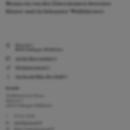
Birnau ein von den Zisterziensern betreutes
Kloster und ein bekannter Wallfahrtsort.
Maurach 5
88690 Uhldingen-Mühlhofen
Auf der Karte anzeigen
Navigation starten
Anreise mit Bahn, Bus, Schiff
Kontakt
Wallfahrtskirche Birnau
Maurach 5
88690 Uhldingen-Mühlhofen
07556 92030
info@birnau.de
https://www.birnau.de