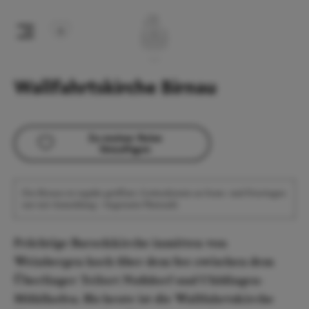
Wallfahrtskirche Birnau
Zu meiner Reise
hinzufügen
Die Birnau ist regulär geöffnet. Gottesdienste an Sonn- und Feiertagen
nur mit Anmeldung – begrenzte Platzzahl.
Prächtige Barockkirche inmitten von
Weinbergen hoch über dem See zwischen dem
Überlinger Teilort Nußdorf und Uhldingen-
Mühlhofen. Bis heute ist die Wallfahrtskirche