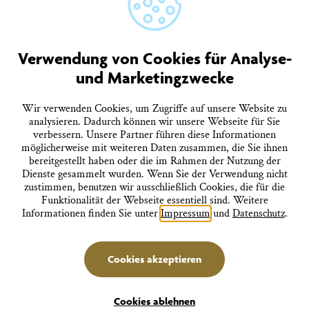
AGB
Quicklinks
Verwendung von Cookies für Analyse-
und Marketingzwecke
Tourist-Information
Prospekte bestellen
Onlineshop
Wir verwenden Cookies, um Zugriffe auf unsere Website zu
Presseinformationen
analysieren. Dadurch können wir unsere Webseite für Sie
Veranstaltungskalender
verbessern. Unsere Partner führen diese Informationen
FAQ
möglicherweise mit weiteren Daten zusammen, die Sie ihnen
bereitgestellt haben oder die im Rahmen der Nutzung der
Dienste gesammelt wurden. Wenn Sie der Verwendung nicht
Folgen Sie uns
zustimmen, benutzen wir ausschließlich Cookies, die für die
Funktionalität der Webseite essentiell sind. Weitere
Informationen finden Sie unter
Impressum
und
Datenschutz
.
Stadtverwaltung Überlingen
Cookies akzeptieren
deutsch
english
français
italiano
Cookies ablehnen