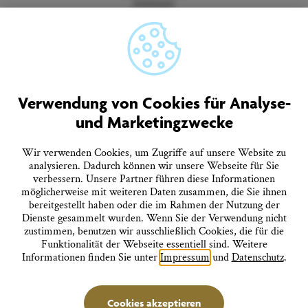
Impressum
Datenschutz
Barrierefreiheitserklärung
Vertrag widerrufen
AGB
Quicklinks
Verwendung von Cookies für Analyse-
und Marketingzwecke
Tourist-Information
Prospekte bestellen
Onlineshop
Wir verwenden Cookies, um Zugriffe auf unsere Website zu
Presseinformationen
analysieren. Dadurch können wir unsere Webseite für Sie
Veranstaltungskalender
verbessern. Unsere Partner führen diese Informationen
FAQ
möglicherweise mit weiteren Daten zusammen, die Sie ihnen
bereitgestellt haben oder die im Rahmen der Nutzung der
Dienste gesammelt wurden. Wenn Sie der Verwendung nicht
Folgen Sie uns
zustimmen, benutzen wir ausschließlich Cookies, die für die
Funktionalität der Webseite essentiell sind. Weitere
Informationen finden Sie unter
Impressum
und
Datenschutz
.
Stadtverwaltung Überlingen
Cookies akzeptieren