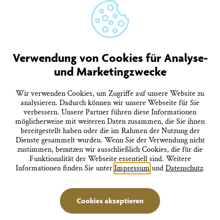
Barrierefreiheitserklärung
Vertrag widerrufen
AGB
Quicklinks
Verwendung von Cookies für Analyse-
und Marketingzwecke
Tourist-Information
Prospekte bestellen
Onlineshop
Wir verwenden Cookies, um Zugriffe auf unsere Website zu
Presseinformationen
analysieren. Dadurch können wir unsere Webseite für Sie
Veranstaltungskalender
verbessern. Unsere Partner führen diese Informationen
FAQ
möglicherweise mit weiteren Daten zusammen, die Sie ihnen
bereitgestellt haben oder die im Rahmen der Nutzung der
Dienste gesammelt wurden. Wenn Sie der Verwendung nicht
Folgen Sie uns
zustimmen, benutzen wir ausschließlich Cookies, die für die
Funktionalität der Webseite essentiell sind. Weitere
Informationen finden Sie unter
Impressum
und
Datenschutz
.
Stadtverwaltung Überlingen
Cookies akzeptieren
deutsch
english
français
italiano